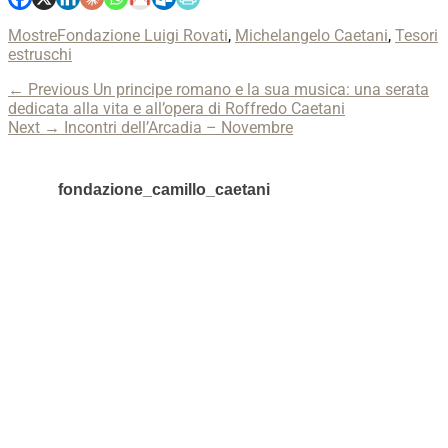
Categories
Tags
Mostre
Fondazione Luigi Rovati
,
Michelangelo Caetani
,
Tesori
estruschi
Navigazione
Previous
← Previous
Un principe romano e la sua musica: una serata
post:
dedicata alla vita e all’opera di Roffredo Caetani
articoli
Next
Next →
Incontri dell’Arcadia – Novembre
post:
fondazione_camillo_caetani