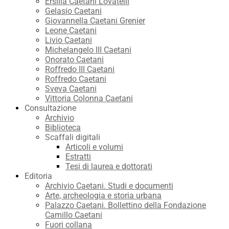
Ersilia Caetani Lovatelli
Gelasio Caetani
Giovannella Caetani Grenier
Leone Caetani
Livio Caetani
Michelangelo III Caetani
Onorato Caetani
Roffredo III Caetani
Roffredo Caetani
Sveva Caetani
Vittoria Colonna Caetani
Consultazione
Archivio
Biblioteca
Scaffali digitali
Articoli e volumi
Estratti
Tesi di laurea e dottorati
Editoria
Archivio Caetani. Studi e documenti
Arte, archeologia e storia urbana
Palazzo Caetani. Bollettino della Fondazione
Camillo Caetani
Fuori collana