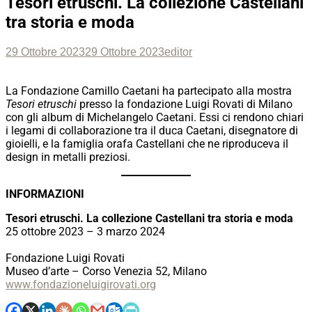
Tesori etruschi. La collezione Castellani
tra storia e moda
Posted
Author
29 Ottobre 2023
29 Ottobre 2023
editor
on
La Fondazione Camillo Caetani ha partecipato alla mostra
Tesori etruschi
presso la fondazione Luigi Rovati di Milano
con gli album di Michelangelo Caetani. Essi ci rendono chiari
i legami di collaborazione tra il duca Caetani, disegnatore di
gioielli, e la famiglia orafa Castellani che ne riproduceva il
design in metalli preziosi.
INFORMAZIONI
Tesori etruschi. La collezione Castellani tra storia e moda
25 ottobre 2023 – 3 marzo 2024
Fondazione Luigi Rovati
Museo d’arte – Corso Venezia 52, Milano
www.fondazioneluigirovati.org