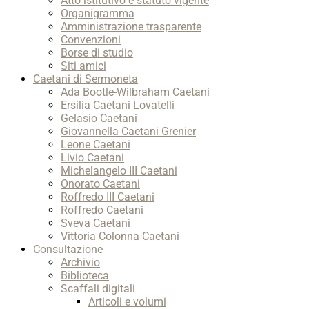
Atto istitutivo e statuto vigente
Organigramma
Amministrazione trasparente
Convenzioni
Borse di studio
Siti amici
Caetani di Sermoneta
Ada Bootle-Wilbraham Caetani
Ersilia Caetani Lovatelli
Gelasio Caetani
Giovannella Caetani Grenier
Leone Caetani
Livio Caetani
Michelangelo III Caetani
Onorato Caetani
Roffredo III Caetani
Roffredo Caetani
Sveva Caetani
Vittoria Colonna Caetani
Consultazione
Archivio
Biblioteca
Scaffali digitali
Articoli e volumi