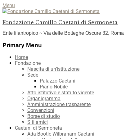
Menu
Fondazione Camillo Caetani di Sermoneta
Ente filantropico ~ Via delle Botteghe Oscure 32, Roma
Facebook
YouTube
Instagram
Primary Menu
Skip
Home
to
Fondazione
content
Nascita di un’istituzione
Sede
Palazzo Caetani
Piano Nobile
Atto istitutivo e statuto vigente
Organigramma
Amministrazione trasparente
Convenzioni
Borse di studio
Siti amici
Caetani di Sermoneta
Ada Bootle-Wilbraham Caetani