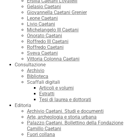
Ersilia Caetani Lovatelli
Gelasio Caetani
Giovannella Caetani Grenier
Leone Caetani
Livio Caetani
Michelangelo III Caetani
Onorato Caetani
Roffredo III Caetani
Roffredo Caetani
Sveva Caetani
Vittoria Colonna Caetani
Consultazione
Archivio
Biblioteca
Scaffali digitali
Articoli e volumi
Estratti
Tesi di laurea e dottorati
Editoria
Archivio Caetani. Studi e documenti
Arte, archeologia e storia urbana
Palazzo Caetani. Bollettino della Fondazione
Camillo Caetani
Fuori collana