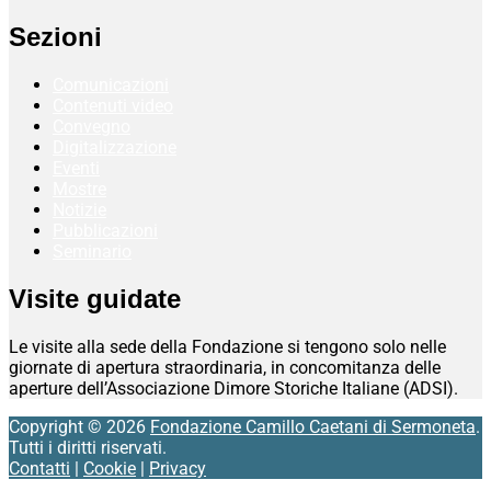
Sezioni
Comunicazioni
Contenuti video
Convegno
Digitalizzazione
Eventi
Mostre
Notizie
Pubblicazioni
Seminario
Visite guidate
Le visite alla sede della Fondazione si tengono solo nelle
giornate di apertura straordinaria, in concomitanza delle
aperture dell’Associazione Dimore Storiche Italiane (ADSI).
Copyright © 2026
Fondazione Camillo Caetani di Sermoneta
.
Tutti i diritti riservati.
Contatti
|
Cookie
|
Privacy
Scroll