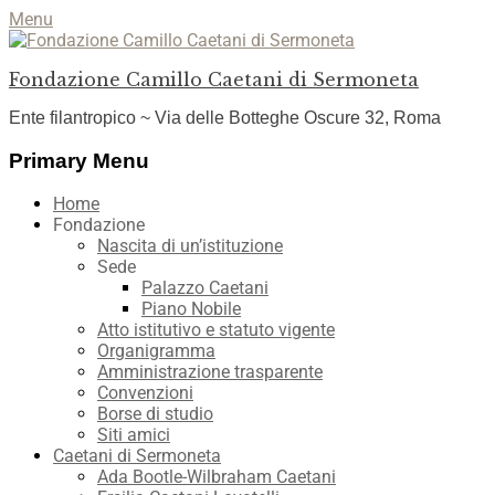
Menu
Fondazione Camillo Caetani di Sermoneta
Ente filantropico ~ Via delle Botteghe Oscure 32, Roma
Facebook
YouTube
Instagram
Primary Menu
Skip
Home
to
Fondazione
content
Nascita di un’istituzione
Sede
Palazzo Caetani
Piano Nobile
Atto istitutivo e statuto vigente
Organigramma
Amministrazione trasparente
Convenzioni
Borse di studio
Siti amici
Caetani di Sermoneta
Ada Bootle-Wilbraham Caetani