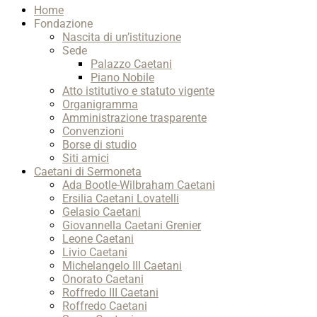
Home
Up
Fondazione
Nascita di un’istituzione
Sede
Palazzo Caetani
Piano Nobile
Atto istitutivo e statuto vigente
Organigramma
Amministrazione trasparente
Convenzioni
Borse di studio
Siti amici
Caetani di Sermoneta
Ada Bootle-Wilbraham Caetani
Ersilia Caetani Lovatelli
Gelasio Caetani
Giovannella Caetani Grenier
Leone Caetani
Livio Caetani
Michelangelo III Caetani
Onorato Caetani
Roffredo III Caetani
Roffredo Caetani