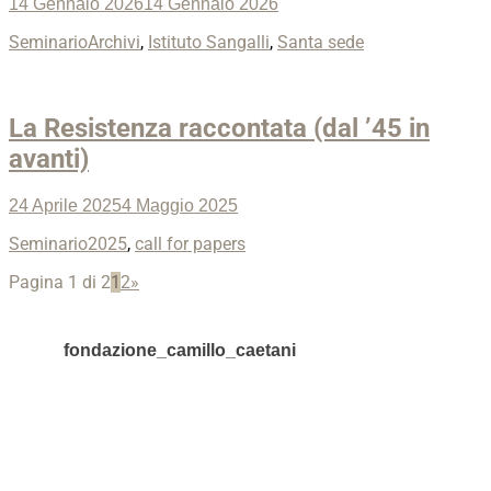
Posted
14 Gennaio 2026
14 Gennaio 2026
on
Categories
Tags
Seminario
Archivi
,
Istituto Sangalli
,
Santa sede
La Resistenza raccontata (dal ’45 in
avanti)
Posted
24 Aprile 2025
4 Maggio 2025
on
Categories
Tags
Seminario
2025
,
call for papers
Post
Pagina 1 di 2
1
2
»
navigation
fondazione_camillo_caetani