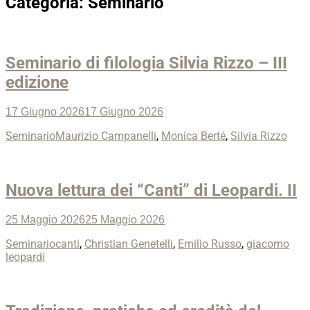
Categoria:
Seminario
Seminario di filologia Silvia Rizzo – III
edizione
Posted
17 Giugno 2026
17 Giugno 2026
on
Categories
Tags
Seminario
Maurizio Campanelli
,
Monica Berté
,
Silvia Rizzo
Nuova lettura dei “Canti” di Leopardi. II
Posted
25 Maggio 2026
25 Maggio 2026
on
Categories
Tags
Seminario
canti
,
Christian Genetelli
,
Emilio Russo
,
giacomo
leopardi