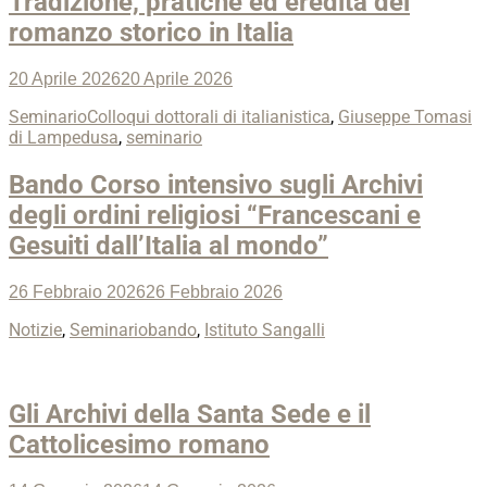
Tradizione, pratiche ed eredità del
romanzo storico in Italia
Posted
20 Aprile 2026
20 Aprile 2026
on
Categories
Tags
Seminario
Colloqui dottorali di italianistica
,
Giuseppe Tomasi
di Lampedusa
,
seminario
Bando Corso intensivo sugli Archivi
degli ordini religiosi “Francescani e
Gesuiti dall’Italia al mondo”
Posted
26 Febbraio 2026
26 Febbraio 2026
on
Categories
Tags
Notizie
,
Seminario
bando
,
Istituto Sangalli
Gli Archivi della Santa Sede e il
Cattolicesimo romano