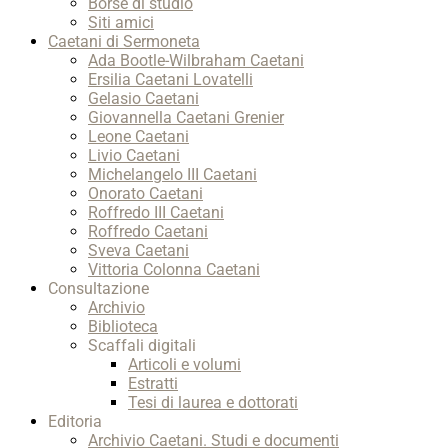
Borse di studio
Siti amici
Caetani di Sermoneta
Ada Bootle-Wilbraham Caetani
Ersilia Caetani Lovatelli
Gelasio Caetani
Giovannella Caetani Grenier
Leone Caetani
Livio Caetani
Michelangelo III Caetani
Onorato Caetani
Roffredo III Caetani
Roffredo Caetani
Sveva Caetani
Vittoria Colonna Caetani
Consultazione
Archivio
Biblioteca
Scaffali digitali
Articoli e volumi
Estratti
Tesi di laurea e dottorati
Editoria
Archivio Caetani. Studi e documenti