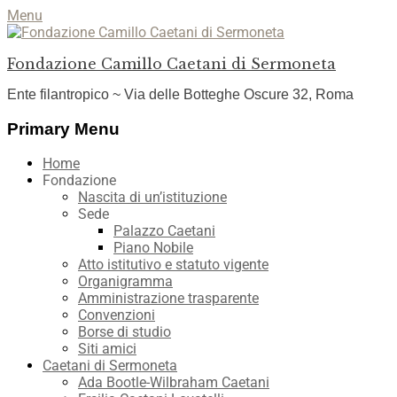
Menu
Fondazione Camillo Caetani di Sermoneta
Ente filantropico ~ Via delle Botteghe Oscure 32, Roma
Facebook
YouTube
Instagram
Primary Menu
Skip
Home
to
Fondazione
content
Nascita di un’istituzione
Sede
Palazzo Caetani
Piano Nobile
Atto istitutivo e statuto vigente
Organigramma
Amministrazione trasparente
Convenzioni
Borse di studio
Siti amici
Caetani di Sermoneta
Ada Bootle-Wilbraham Caetani