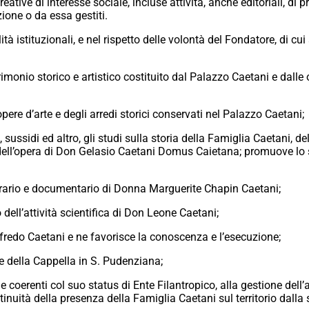
creative di interesse sociale, incluse attività, anche editoriali, di 
ione o da essa gestiti.
ità istituzionali, e nel rispetto delle volontà del Fondatore, di cu
imonio storico e artistico costituito dal Palazzo Caetani e dalle op
opere d’arte e degli arredi storici conservati nel Palazzo Caetani;
, sussidi ed altro, gli studi sulla storia della Famiglia Caetani, 
 dell’opera di Don Gelasio Caetani Domus Caietana; promuove lo 
librario e documentario di Donna Marguerite Chapin Caetani;
ell’attività scientifica di Don Leone Caetani;
fredo Caetani e ne favorisce la conoscenza e l’esecuzione;
e della Cappella in S. Pudenziana;
e coerenti col suo status di Ente Filantropico, alla gestione dell’
inuità della presenza della Famiglia Caetani sul territorio dalla