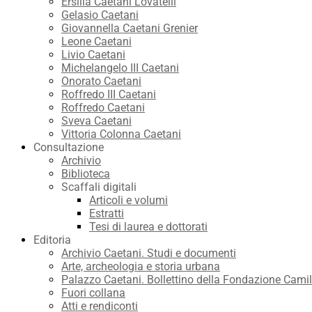
Ersilia Caetani Lovatelli
Gelasio Caetani
Giovannella Caetani Grenier
Leone Caetani
Livio Caetani
Michelangelo III Caetani
Onorato Caetani
Roffredo III Caetani
Roffredo Caetani
Sveva Caetani
Vittoria Colonna Caetani
Consultazione
Archivio
Biblioteca
Scaffali digitali
Articoli e volumi
Estratti
Tesi di laurea e dottorati
Editoria
Archivio Caetani. Studi e documenti
Arte, archeologia e storia urbana
Palazzo Caetani. Bollettino della Fondazione Camil
Fuori collana
Atti e rendiconti