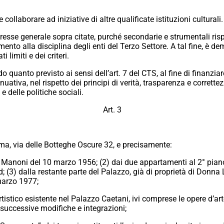
collaborare ad iniziative di altre qualificate istituzioni culturali.
esse generale sopra citate, purché secondarie e strumentali rispett
rimento alla disciplina degli enti del Terzo Settore. A tal fine, è
i limiti e dei criteri.
uanto previsto ai sensi dell’art. 7 del CTS, al fine di finanziare l
tiva, nel rispetto dei principi di verità, trasparenza e correttezz
e delle politiche sociali.
Art. 3
oma, via delle Botteghe Oscure 32, e precisamente:
o Manoni del 10 marzo 1956; (2) dai due appartamenti al 2° pian
d; (3) dalla restante parte del Palazzo, già di proprietà di Don
 marzo 1977;
rtistico esistente nel Palazzo Caetani, ivi comprese le opere d’arte
successive modifiche e integrazioni;