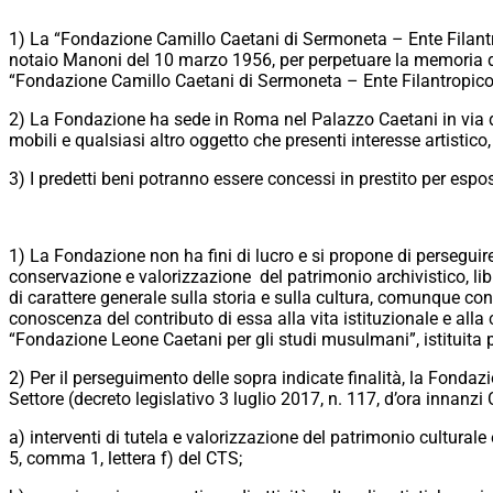
1) La “Fondazione Camillo Caetani di Sermoneta – Ente Filantr
notaio Manoni del 10 marzo 1956, per perpetuare la memoria del 
“Fondazione Camillo Caetani di Sermoneta – Ente Filantropico” 
2) La Fondazione ha sede in Roma nel Palazzo Caetani in via de
mobili e qualsiasi altro oggetto che presenti interesse artisti
3) I predetti beni potranno essere concessi in prestito per espo
1) La Fondazione non ha fini di lucro e si propone di perseguire 
conservazione e valorizzazione del patrimonio archivistico, librar
di carattere generale sulla storia e sulla cultura, comunque conne
conoscenza del contributo di essa alla vita istituzionale e all
“Fondazione Leone Caetani per gli studi musulmani”, istituita 
2) Per il perseguimento delle sopra indicate finalità, la Fondazio
Settore (decreto legislativo 3 luglio 2017, n. 117, d’ora innanzi
a) interventi di tutela e valorizzazione del patrimonio culturale
5, comma 1, lettera f) del CTS;