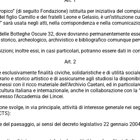
Art. 1
opico” (di seguito Fondazione) istituita per iniziativa del com
figlio Camillo e dei fratelli Leone e Gelasio, è un’istituzione 
sarà usata negli atti, nella corrispondenza e nella comunicazio
lle Botteghe Oscure 32, dove dovranno permanentemente essere cus
co, storico, archeologico, archivistico e bibliografico comunque 
sizioni; inoltre essi, in casi particolari, potranno essere dati i
Art. 2
esclusivamente finalità civiche, solidaristiche e di utilità socia
io e storico artistico e di assicurarne agli studiosi la disponibil
ssi con il ricco materiale dell’Archivio Caetani, ed in particolare
a cultura italiana e internazionale, anche in collaborazione con 
presso l’Accademia dei Lincei.
ne svolge, in via principale, attività di interesse generale nei se
 CTS):
 e del paesaggio, ai sensi del decreto legislativo 22 gennaio 2004