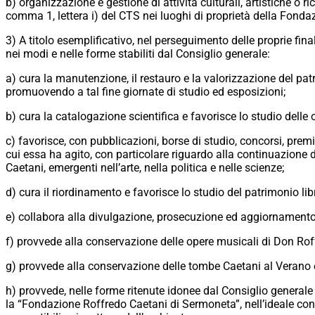
b) organizzazione e gestione di attività culturali, artistiche o ri
comma 1, lettera i) del CTS nei luoghi di proprietà della Fondaz
3) A titolo esemplificativo, nel perseguimento delle proprie final
nei modi e nelle forme stabiliti dal Consiglio generale:
a) cura la manutenzione, il restauro e la valorizzazione del patr
promuovendo a tal fine giornate di studio ed esposizioni;
b) cura la catalogazione scientifica e favorisce lo studio delle 
c) favorisce, con pubblicazioni, borse di studio, concorsi, premi
cui essa ha agito, con particolare riguardo alla continuazione
Caetani, emergenti nell’arte, nella politica e nelle scienze;
d) cura il riordinamento e favorisce lo studio del patrimonio 
e) collabora alla divulgazione, prosecuzione ed aggiornamento d
f) provvede alla conservazione delle opere musicali di Don Rof
g) provvede alla conservazione delle tombe Caetani al Verano 
h) provvede, nelle forme ritenute idonee dal Consiglio generale 
la “Fondazione Roffredo Caetani di Sermoneta”, nell’ideale cont