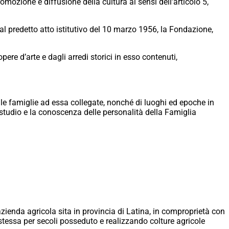
promozione e diffusione della cultura ai sensi dell’articolo 5,
i al predetto atto istitutivo del 10 marzo 1956, la Fondazione,
ere d’arte e dagli arredi storici in esso contenuti,
delle famiglie ad essa collegate, nonché di luoghi ed epoche in
studio e la conoscenza delle personalità della Famiglia
azienda agricola sita in provincia di Latina, in comproprietà con
 stessa per secoli posseduto e realizzando colture agricole