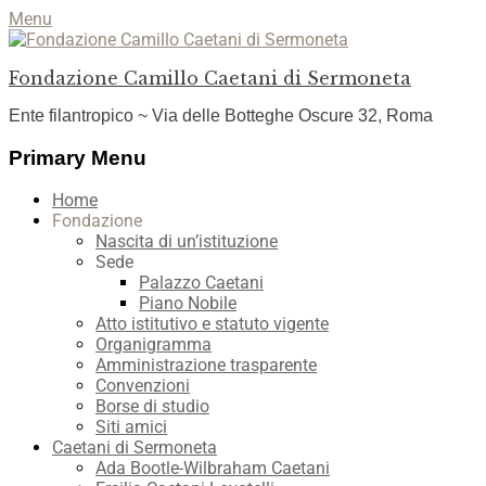
Menu
Fondazione Camillo Caetani di Sermoneta
Ente filantropico ~ Via delle Botteghe Oscure 32, Roma
Facebook
YouTube
Instagram
Primary Menu
Skip
Home
to
Fondazione
content
Nascita di un’istituzione
Sede
Palazzo Caetani
Piano Nobile
Atto istitutivo e statuto vigente
Organigramma
Amministrazione trasparente
Convenzioni
Borse di studio
Siti amici
Caetani di Sermoneta
Ada Bootle-Wilbraham Caetani