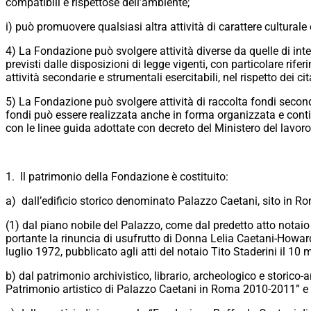
compatibili e rispettose dell’ambiente;
i) può promuovere qualsiasi altra attività di carattere culturale e 
4) La Fondazione può svolgere attività diverse da quelle di inter
previsti dalle disposizioni di legge vigenti, con particolare rife
attività secondarie e strumentali esercitabili, nel rispetto dei citat
5) La Fondazione può svolgere attività di raccolta fondi secondo q
fondi può essere realizzata anche in forma organizzata e continua
con le linee guida adottate con decreto del Ministero del lavoro 
1. Il patrimonio della Fondazione è costituito:
a) dall’edificio storico denominato Palazzo Caetani, sito in R
(1) dal piano nobile del Palazzo, come dal predetto atto notai
portante la rinuncia di usufrutto di Donna Lelia Caetani-Howar
luglio 1972, pubblicato agli atti del notaio Tito Staderini il 10
b) dal patrimonio archivistico, librario, archeologico e storico-a
Patrimonio artistico di Palazzo Caetani in Roma 2010-2011” e 