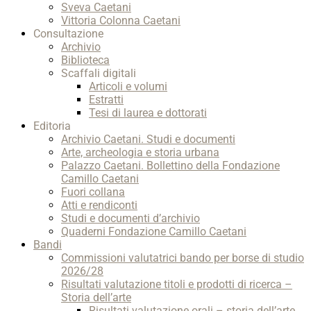
Sveva Caetani
Vittoria Colonna Caetani
Consultazione
Archivio
Biblioteca
Scaffali digitali
Articoli e volumi
Estratti
Tesi di laurea e dottorati
Editoria
Archivio Caetani. Studi e documenti
Arte, archeologia e storia urbana
Palazzo Caetani. Bollettino della Fondazione
Camillo Caetani
Fuori collana
Atti e rendiconti
Studi e documenti d’archivio
Quaderni Fondazione Camillo Caetani
Bandi
Commissioni valutatrici bando per borse di studio
2026/28
Risultati valutazione titoli e prodotti di ricerca –
Storia dell’arte
Risultati valutazione orali – storia dell’arte