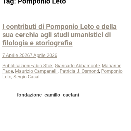
Tag:
Pomponio Leto
I contributi di Pomponio Leto e della
sua cerchia agli studi umanistici di
filologia e storiografia
Posted
7 Aprile 2026
7 Aprile 2026
on
Categories
Tags
Pubblicazioni
Fabio Stok
,
Giancarlo Abbamonte
,
Marianne
Pade
,
Maurizio Campanelli
,
Patricia J. Osmond
,
Pomponio
Leto
,
Sergio Casali
fondazione_camillo_caetani