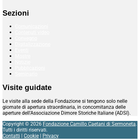
Sezioni
Comunicazioni
Contenuti video
Convegno
Digitalizzazione
Eventi
Mostre
Notizie
Pubblicazioni
Seminario
Visite guidate
Le visite alla sede della Fondazione si tengono solo nelle
giornate di apertura straordinaria, in concomitanza delle
aperture dell’Associazione Dimore Storiche Italiane (ADSI).
Copyright © 2026
Fondazione Camillo Caetani di Sermoneta
.
Tutti i diritti riservati.
Contatti
|
Cookie
|
Privacy