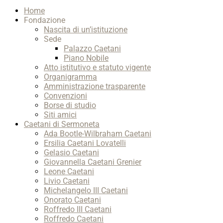
Scroll
Home
Up
Fondazione
Nascita di un’istituzione
Sede
Palazzo Caetani
Piano Nobile
Atto istitutivo e statuto vigente
Organigramma
Amministrazione trasparente
Convenzioni
Borse di studio
Siti amici
Caetani di Sermoneta
Ada Bootle-Wilbraham Caetani
Ersilia Caetani Lovatelli
Gelasio Caetani
Giovannella Caetani Grenier
Leone Caetani
Livio Caetani
Michelangelo III Caetani
Onorato Caetani
Roffredo III Caetani
Roffredo Caetani