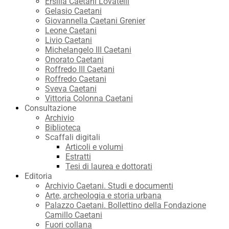
Ersilia Caetani Lovatelli
Gelasio Caetani
Giovannella Caetani Grenier
Leone Caetani
Livio Caetani
Michelangelo III Caetani
Onorato Caetani
Roffredo III Caetani
Roffredo Caetani
Sveva Caetani
Vittoria Colonna Caetani
Consultazione
Archivio
Biblioteca
Scaffali digitali
Articoli e volumi
Estratti
Tesi di laurea e dottorati
Editoria
Archivio Caetani. Studi e documenti
Arte, archeologia e storia urbana
Palazzo Caetani. Bollettino della Fondazione
Camillo Caetani
Fuori collana