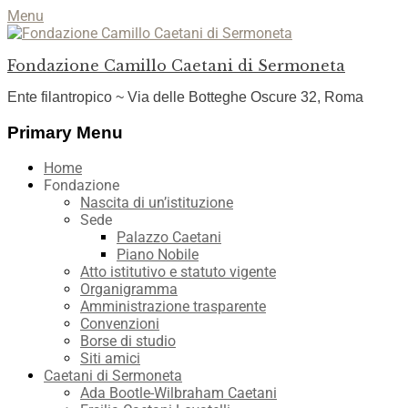
Menu
Fondazione Camillo Caetani di Sermoneta
Ente filantropico ~ Via delle Botteghe Oscure 32, Roma
Facebook
YouTube
Instagram
Primary Menu
Skip
Home
to
Fondazione
content
Nascita di un’istituzione
Sede
Palazzo Caetani
Piano Nobile
Atto istitutivo e statuto vigente
Organigramma
Amministrazione trasparente
Convenzioni
Borse di studio
Siti amici
Caetani di Sermoneta
Ada Bootle-Wilbraham Caetani