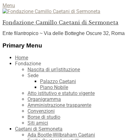
Menu
Fondazione Camillo Caetani di Sermoneta
Ente filantropico ~ Via delle Botteghe Oscure 32, Roma
Facebook
YouTube
Instagram
Primary Menu
Skip
Home
to
Fondazione
content
Nascita di un’istituzione
Sede
Palazzo Caetani
Piano Nobile
Atto istitutivo e statuto vigente
Organigramma
Amministrazione trasparente
Convenzioni
Borse di studio
Siti amici
Caetani di Sermoneta
Ada Bootle-Wilbraham Caetani