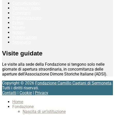
Comunicazioni
Contenuti video
Convegno
Digitalizzazione
Eventi
Mostre
Notizie
Pubblicazioni
Seminario
Visite guidate
Le visite alla sede della Fondazione si tengono solo nelle
giornate di apertura straordinaria, in concomitanza delle
aperture dell’Associazione Dimore Storiche Italiane (ADSI).
Copyright © 2026
Fondazione Camillo Caetani di Sermoneta
.
Tutti i diritti riservati.
Contatti
|
Cookie
|
Privacy
Scroll
Home
Up
Fondazione
Nascita di un’istituzione