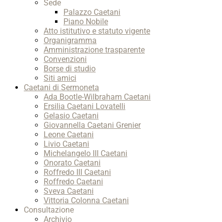
Sede
Palazzo Caetani
Piano Nobile
Atto istitutivo e statuto vigente
Organigramma
Amministrazione trasparente
Convenzioni
Borse di studio
Siti amici
Caetani di Sermoneta
Ada Bootle-Wilbraham Caetani
Ersilia Caetani Lovatelli
Gelasio Caetani
Giovannella Caetani Grenier
Leone Caetani
Livio Caetani
Michelangelo III Caetani
Onorato Caetani
Roffredo III Caetani
Roffredo Caetani
Sveva Caetani
Vittoria Colonna Caetani
Consultazione
Archivio