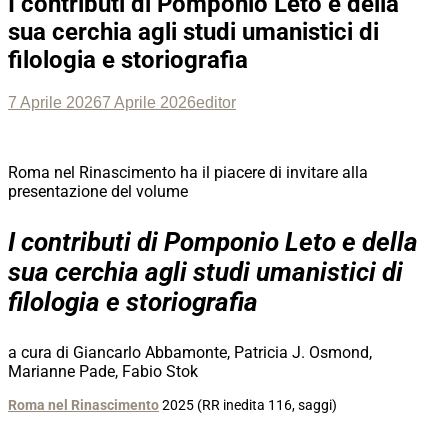
I contributi di Pomponio Leto e della
sua cerchia agli studi umanistici di
filologia e storiografia
Posted
Author
7 Aprile 2026
7 Aprile 2026
editor
on
Roma nel Rinascimento ha il piacere di invitare alla
presentazione del volume
I contributi di Pomponio Leto e della
sua cerchia agli studi umanistici di
filologia e storiografia
a cura di Giancarlo Abbamonte, Patricia J. Osmond,
Marianne Pade, Fabio Stok
Roma nel Rinascimento
2025 (RR inedita 116, saggi)