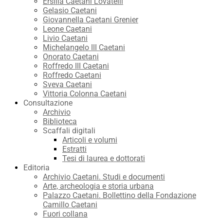
Ersilia Caetani Lovatelli
Gelasio Caetani
Giovannella Caetani Grenier
Leone Caetani
Livio Caetani
Michelangelo III Caetani
Onorato Caetani
Roffredo III Caetani
Roffredo Caetani
Sveva Caetani
Vittoria Colonna Caetani
Consultazione
Archivio
Biblioteca
Scaffali digitali
Articoli e volumi
Estratti
Tesi di laurea e dottorati
Editoria
Archivio Caetani. Studi e documenti
Arte, archeologia e storia urbana
Palazzo Caetani. Bollettino della Fondazione
Camillo Caetani
Fuori collana