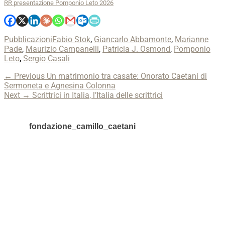
RR presentazione Pomponio Leto 2026
Categories
Tags
Pubblicazioni
Fabio Stok
,
Giancarlo Abbamonte
,
Marianne
Pade
,
Maurizio Campanelli
,
Patricia J. Osmond
,
Pomponio
Leto
,
Sergio Casali
Navigazione
Previous
← Previous
Un matrimonio tra casate: Onorato Caetani di
post:
Sermoneta e Agnesina Colonna
articoli
Next
Next →
Scrittrici in Italia, l’Italia delle scrittrici
post:
fondazione_camillo_caetani