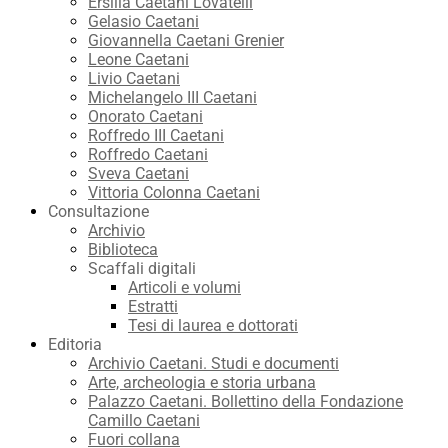
Ersilia Caetani Lovatelli
Gelasio Caetani
Giovannella Caetani Grenier
Leone Caetani
Livio Caetani
Michelangelo III Caetani
Onorato Caetani
Roffredo III Caetani
Roffredo Caetani
Sveva Caetani
Vittoria Colonna Caetani
Consultazione
Archivio
Biblioteca
Scaffali digitali
Articoli e volumi
Estratti
Tesi di laurea e dottorati
Editoria
Archivio Caetani. Studi e documenti
Arte, archeologia e storia urbana
Palazzo Caetani. Bollettino della Fondazione
Camillo Caetani
Fuori collana