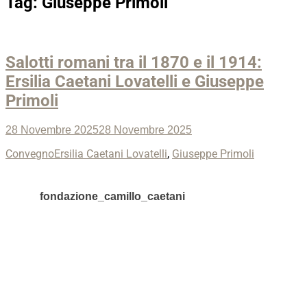
Tag:
Giuseppe Primoli
Salotti romani tra il 1870 e il 1914:
Ersilia Caetani Lovatelli e Giuseppe
Primoli
Posted
28 Novembre 2025
28 Novembre 2025
on
Categories
Tags
Convegno
Ersilia Caetani Lovatelli
,
Giuseppe Primoli
fondazione_camillo_caetani