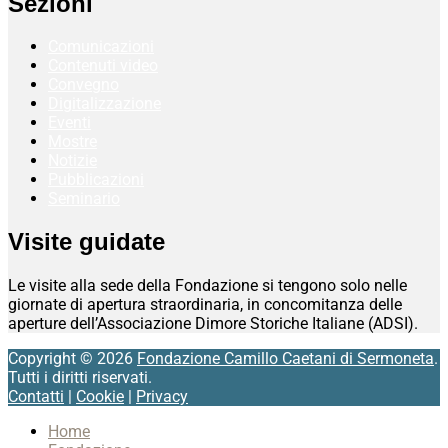
Sezioni
Comunicazioni
Contenuti video
Convegno
Digitalizzazione
Eventi
Mostre
Notizie
Pubblicazioni
Seminario
Visite guidate
Le visite alla sede della Fondazione si tengono solo nelle
giornate di apertura straordinaria, in concomitanza delle
aperture dell’Associazione Dimore Storiche Italiane (ADSI).
Copyright © 2026
Fondazione Camillo Caetani di Sermoneta
.
Tutti i diritti riservati.
Contatti
|
Cookie
|
Privacy
Scroll
Home
Up