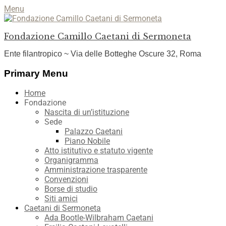
Menu
Fondazione Camillo Caetani di Sermoneta
Ente filantropico ~ Via delle Botteghe Oscure 32, Roma
Facebook
YouTube
Instagram
Primary Menu
Skip
Home
to
Fondazione
content
Nascita di un’istituzione
Sede
Palazzo Caetani
Piano Nobile
Atto istitutivo e statuto vigente
Organigramma
Amministrazione trasparente
Convenzioni
Borse di studio
Siti amici
Caetani di Sermoneta
Ada Bootle-Wilbraham Caetani