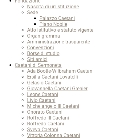
Fondazione
Nascita di un’istituzione
Sede
Palazzo Caetani
Piano Nobile
Atto istitutivo e statuto vigente
Organigramma
Amministrazione trasparente
Convenzioni
Borse di studio
Siti amici
Caetani di Sermoneta
Ada Bootle-Wilbraham Caetani
Ersilia Caetani Lovatelli
Gelasio Caetani
Giovannella Caetani Grenier
Leone Caetani
Livio Caetani
Michelangelo III Caetani
Onorato Caetani
Roffredo III Caetani
Roffredo Caetani
Sveva Caetani
Vittoria Colonna Caetani