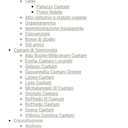
Sede
Palazzo Caetani
Piano Nobile
Atto istitutivo e statuto vigente
Organigramma
Amministrazione trasparente
Convenzioni
Borse di studio
Siti amici
Caetani di Sermoneta
Ada Bootle-Wilbraham Caetani
Ersilia Caetani Lovatelli
Gelasio Caetani
Giovannella Caetani Grenier
Leone Caetani
Livio Caetani
Michelangelo III Caetani
Onorato Caetani
Roffredo III Caetani
Roffredo Caetani
Sveva Caetani
Vittoria Colonna Caetani
Consultazione
Archivio