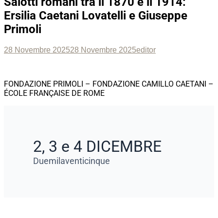
Salotti romani tra il 1870 e il 1914:
Ersilia Caetani Lovatelli e Giuseppe
Primoli
Posted
Author
28 Novembre 2025
28 Novembre 2025
editor
on
FONDAZIONE PRIMOLI – FONDAZIONE CAMILLO CAETANI –
ÉCOLE FRANÇAISE DE ROME
2, 3 e 4 DICEMBRE
Duemilaventicinque