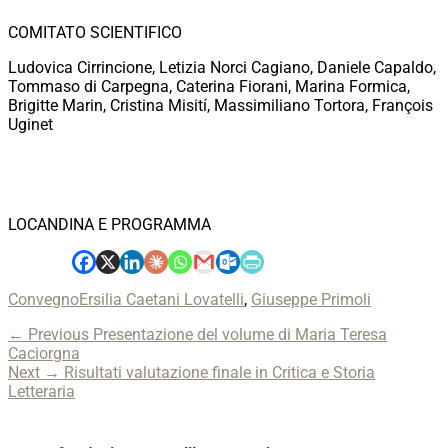
COMITATO SCIENTIFICO
Ludovica Cirrincione, Letizia Norci Cagiano, Daniele Capaldo,
Tommaso di Carpegna, Caterina Fiorani, Marina Formica,
Brigitte Marin, Cristina Misití, Massimiliano Tortora, François
Uginet
LOCANDINA E PROGRAMMA
Categories
Tags
Convegno
Ersilia Caetani Lovatelli
,
Giuseppe Primoli
Navigazione
Previous
← Previous
Presentazione del volume di Maria Teresa
post:
Caciorgna
articoli
Next
Next →
Risultati valutazione finale in Critica e Storia
post:
Letteraria