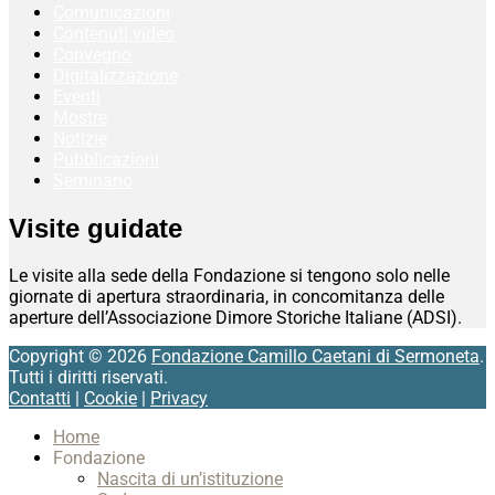
Comunicazioni
Contenuti video
Convegno
Digitalizzazione
Eventi
Mostre
Notizie
Pubblicazioni
Seminario
Visite guidate
Le visite alla sede della Fondazione si tengono solo nelle
giornate di apertura straordinaria, in concomitanza delle
aperture dell’Associazione Dimore Storiche Italiane (ADSI).
Copyright © 2026
Fondazione Camillo Caetani di Sermoneta
.
Tutti i diritti riservati.
Contatti
|
Cookie
|
Privacy
Scroll
Home
Up
Fondazione
Nascita di un’istituzione