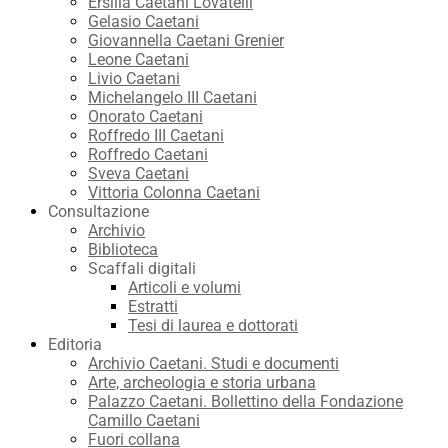
Ersilia Caetani Lovatelli
Gelasio Caetani
Giovannella Caetani Grenier
Leone Caetani
Livio Caetani
Michelangelo III Caetani
Onorato Caetani
Roffredo III Caetani
Roffredo Caetani
Sveva Caetani
Vittoria Colonna Caetani
Consultazione
Archivio
Biblioteca
Scaffali digitali
Articoli e volumi
Estratti
Tesi di laurea e dottorati
Editoria
Archivio Caetani. Studi e documenti
Arte, archeologia e storia urbana
Palazzo Caetani. Bollettino della Fondazione
Camillo Caetani
Fuori collana