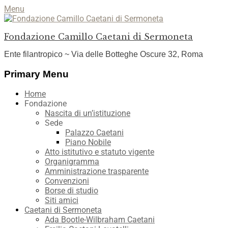
Menu
Fondazione Camillo Caetani di Sermoneta
Ente filantropico ~ Via delle Botteghe Oscure 32, Roma
Facebook
YouTube
Instagram
Primary Menu
Skip
Home
to
Fondazione
content
Nascita di un’istituzione
Sede
Palazzo Caetani
Piano Nobile
Atto istitutivo e statuto vigente
Organigramma
Amministrazione trasparente
Convenzioni
Borse di studio
Siti amici
Caetani di Sermoneta
Ada Bootle-Wilbraham Caetani