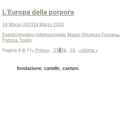
L’Europa della porpora
Posted
14 Marzo 2023
14 Marzo 2023
on
Categories
Tags
Eventi
convegno internazionale
,
Mauro Vincenzo Fontana
,
Patrizia Tosini
Post
Pagina 4 di 11
« Prima
«
...
2
3
4
5
6
...
10
...
»
Ultima »
navigation
fondazione_camillo_caetani