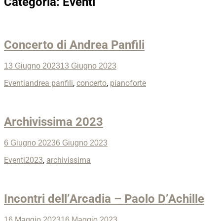
Categoria:
Eventi
Concerto di Andrea Panfili
Posted
13 Giugno 2023
13 Giugno 2023
on
Categories
Tags
Eventi
andrea panfili
,
concerto
,
pianoforte
Archivissima 2023
Posted
6 Giugno 2023
6 Giugno 2023
on
Categories
Tags
Eventi
2023
,
archivissima
Incontri dell’Arcadia – Paolo D’Achille
Posted
16 Maggio 2023
16 Maggio 2023