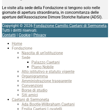
Le visite alla sede della Fondazione si tengono solo nelle
giornate di apertura straordinaria, in concomitanza delle
aperture dell’Associazione Dimore Storiche Italiane (ADSI).
Copyright © 2026
Fondazione Camillo Caetani di Sermoneta
.
Tutti i diritti riservati.
Contatti
|
Cookie
|
Privacy
Scroll
Home
Up
Fondazione
Nascita di un’istituzione
Sede
Palazzo Caetani
Piano Nobile
Atto istitutivo e statuto vigente
Organigramma
Amministrazione trasparente
Convenzioni
Borse di studio
Siti amici
Caetani di Sermoneta
Ada Bootle-Wilbraham Caetani
Ersilia Caetani Lovatelli