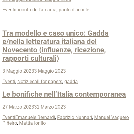
on
Categories
Tags
Eventi
incontri dell'arcadia
,
paolo d'achille
Tra modello e caso unico: Gadda
e/nella letteratura italiana del
Novecento (influenze, ricezione,
rapporti culturali)
Posted
3 Maggio 2023
3 Maggio 2023
on
Categories
Tags
Eventi
,
Notizie
call for papers
,
gadda
Le bonifiche nell’Italia contemporanea
Posted
27 Marzo 2023
31 Marzo 2023
on
Categories
Tags
Eventi
Emanuele Bernardi
,
Fabrizio Nunnari
,
Manuel Vaquero
Piñeiro
,
Mattia Iorillo