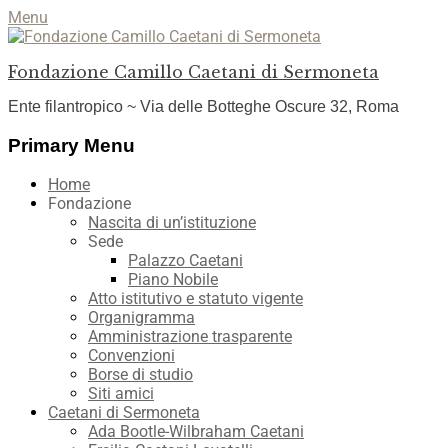
Menu
Fondazione Camillo Caetani di Sermoneta
Ente filantropico ~ Via delle Botteghe Oscure 32, Roma
Facebook
YouTube
Instagram
Primary Menu
Skip
Home
to
Fondazione
content
Nascita di un’istituzione
Sede
Palazzo Caetani
Piano Nobile
Atto istitutivo e statuto vigente
Organigramma
Amministrazione trasparente
Convenzioni
Borse di studio
Siti amici
Caetani di Sermoneta
Ada Bootle-Wilbraham Caetani