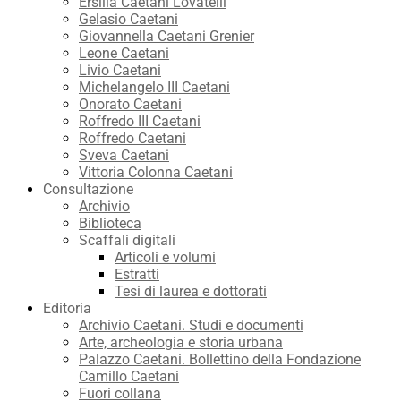
Ersilia Caetani Lovatelli
Gelasio Caetani
Giovannella Caetani Grenier
Leone Caetani
Livio Caetani
Michelangelo III Caetani
Onorato Caetani
Roffredo III Caetani
Roffredo Caetani
Sveva Caetani
Vittoria Colonna Caetani
Consultazione
Archivio
Biblioteca
Scaffali digitali
Articoli e volumi
Estratti
Tesi di laurea e dottorati
Editoria
Archivio Caetani. Studi e documenti
Arte, archeologia e storia urbana
Palazzo Caetani. Bollettino della Fondazione
Camillo Caetani
Fuori collana