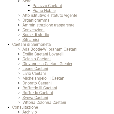
Sede
Palazzo Caetani
Piano Nobile
Atto istitutivo e statuto vigente
Organigramma
Amministrazione trasparente
Convenzioni
Borse di studio
Siti amici
Caetani di Sermoneta
Ada Bootle-Wilbraham Caetani
Ersilia Caetani Lovatelli
Gelasio Caetani
Giovannella Caetani Grenier
Leone Caetani
Livio Caetani
Michelangelo III Caetani
Onorato Caetani
Roffredo III Caetani
Roffredo Caetani
Sveva Caetani
Vittoria Colonna Caetani
Consultazione
Archivio