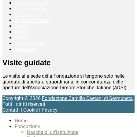
Comunicazioni
Contenuti video
Convegno
Digitalizzazione
Eventi
Mostre
Notizie
Pubblicazioni
Seminario
Visite guidate
Le visite alla sede della Fondazione si tengono solo nelle
giornate di apertura straordinaria, in concomitanza delle
aperture dell’Associazione Dimore Storiche Italiane (ADSI).
Copyright © 2026
Fondazione Camillo Caetani di Sermoneta
.
Tutti i diritti riservati.
Contatti
|
Cookie
|
Privacy
Scroll
Home
Up
Fondazione
Nascita di un’istituzione