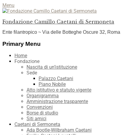
Menu
Fondazione Camillo Caetani di Sermoneta
Ente filantropico ~ Via delle Botteghe Oscure 32, Roma
Facebook
YouTube
Instagram
Primary Menu
Skip
Home
to
Fondazione
content
Nascita di un’istituzione
Sede
Palazzo Caetani
Piano Nobile
Atto istitutivo e statuto vigente
Organigramma
Amministrazione trasparente
Convenzioni
Borse di studio
Siti amici
Caetani di Sermoneta
Ada Bootle-Wilbraham Caetani