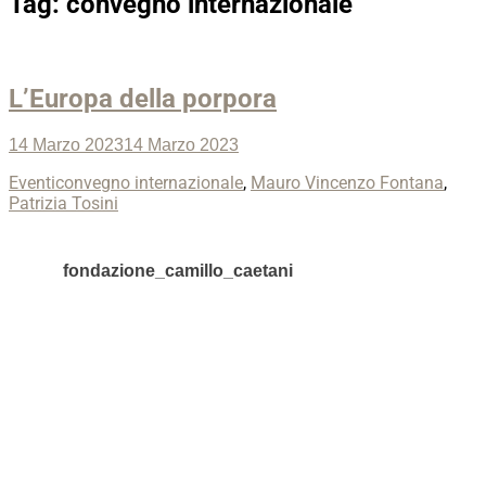
Tag:
convegno internazionale
L’Europa della porpora
Posted
14 Marzo 2023
14 Marzo 2023
on
Categories
Tags
Eventi
convegno internazionale
,
Mauro Vincenzo Fontana
,
Patrizia Tosini
fondazione_camillo_caetani