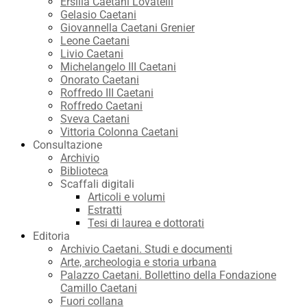
Ersilia Caetani Lovatelli
Gelasio Caetani
Giovannella Caetani Grenier
Leone Caetani
Livio Caetani
Michelangelo III Caetani
Onorato Caetani
Roffredo III Caetani
Roffredo Caetani
Sveva Caetani
Vittoria Colonna Caetani
Consultazione
Archivio
Biblioteca
Scaffali digitali
Articoli e volumi
Estratti
Tesi di laurea e dottorati
Editoria
Archivio Caetani. Studi e documenti
Arte, archeologia e storia urbana
Palazzo Caetani. Bollettino della Fondazione
Camillo Caetani
Fuori collana