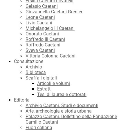
Ersilia Caetani Lovatelli
Gelasio Caetani
Giovannella Caetani Grenier
Leone Caetani
Livio Caetani
Michelangelo III Caetani
Onorato Caetani
Roffredo III Caetani
Roffredo Caetani
Sveva Caetani
Vittoria Colonna Caetani
Consultazione
Archivio
Biblioteca
Scaffali digitali
Articoli e volumi
Estratti
Tesi di laurea e dottorati
Editoria
Archivio Caetani. Studi e documenti
Arte, archeologia e storia urbana
Palazzo Caetani. Bollettino della Fondazione
Camillo Caetani
Fuori collana