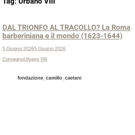
Tag:
Urbano VIII
DAL TRIONFO AL TRACOLLO? La Roma
barberiniana e il mondo (1623-1644)
Posted
5 Giugno 2026
5 Giugno 2026
on
Categories
Tags
Convegno
Urbano VIII
fondazione_camillo_caetani