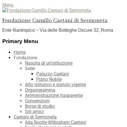
Menu
Fondazione Camillo Caetani di Sermoneta
Ente filantropico ~ Via delle Botteghe Oscure 32, Roma
Facebook
YouTube
Instagram
Primary Menu
Skip
Home
to
Fondazione
content
Nascita di un’istituzione
Sede
Palazzo Caetani
Piano Nobile
Atto istitutivo e statuto vigente
Organigramma
Amministrazione trasparente
Convenzioni
Borse di studio
Siti amici
Caetani di Sermoneta
Ada Bootle-Wilbraham Caetani