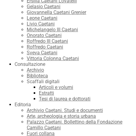
Ersilia Caetani Lovatelli
Gelasio Caetani
Giovannella Caetani Grenier
Leone Caetani
Livio Caetani
Michelangelo III Caetani
Onorato Caetani
Roffredo III Caetani
Roffredo Caetani
Sveva Caetani
Vittoria Colonna Caetani
Consultazione
Archivio
Biblioteca
Scaffali digitali
Articoli e volumi
Estratti
Tesi di laurea e dottorati
Editoria
Archivio Caetani. Studi e documenti
Arte, archeologia e storia urbana
Palazzo Caetani. Bollettino della Fondazione
Camillo Caetani
Fuori collana