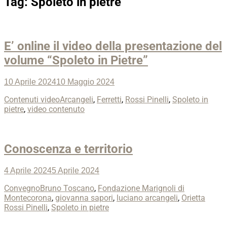
Tag:
Spoleto in pietre
E’ online il video della presentazione del
volume “Spoleto in Pietre”
Posted
10 Aprile 2024
10 Maggio 2024
on
Categories
Tags
Contenuti video
Arcangeli
,
Ferretti
,
Rossi Pinelli
,
Spoleto in
pietre
,
video contenuto
Conoscenza e territorio
Posted
4 Aprile 2024
5 Aprile 2024
on
Categories
Tags
Convegno
Bruno Toscano
,
Fondazione Marignoli di
Montecorona
,
giovanna sapori
,
luciano arcangeli
,
Orietta
Rossi Pinelli
,
Spoleto in pietre