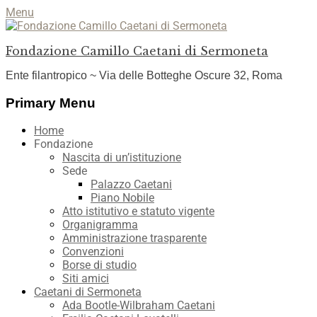
Menu
Fondazione Camillo Caetani di Sermoneta
Ente filantropico ~ Via delle Botteghe Oscure 32, Roma
Facebook
YouTube
Instagram
Primary Menu
Skip
Home
to
Fondazione
content
Nascita di un’istituzione
Sede
Palazzo Caetani
Piano Nobile
Atto istitutivo e statuto vigente
Organigramma
Amministrazione trasparente
Convenzioni
Borse di studio
Siti amici
Caetani di Sermoneta
Ada Bootle-Wilbraham Caetani