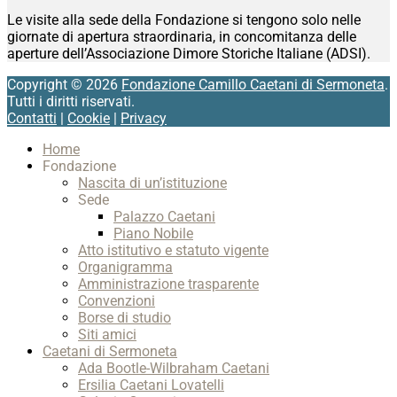
Le visite alla sede della Fondazione si tengono solo nelle
giornate di apertura straordinaria, in concomitanza delle
aperture dell’Associazione Dimore Storiche Italiane (ADSI).
Copyright © 2026
Fondazione Camillo Caetani di Sermoneta
.
Tutti i diritti riservati.
Contatti
|
Cookie
|
Privacy
Scroll
Home
Up
Fondazione
Nascita di un’istituzione
Sede
Palazzo Caetani
Piano Nobile
Atto istitutivo e statuto vigente
Organigramma
Amministrazione trasparente
Convenzioni
Borse di studio
Siti amici
Caetani di Sermoneta
Ada Bootle-Wilbraham Caetani
Ersilia Caetani Lovatelli