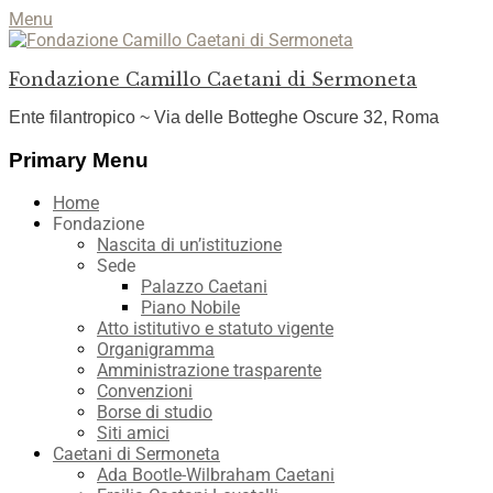
Menu
Fondazione Camillo Caetani di Sermoneta
Ente filantropico ~ Via delle Botteghe Oscure 32, Roma
Facebook
YouTube
Instagram
Primary Menu
Skip
Home
to
Fondazione
content
Nascita di un’istituzione
Sede
Palazzo Caetani
Piano Nobile
Atto istitutivo e statuto vigente
Organigramma
Amministrazione trasparente
Convenzioni
Borse di studio
Siti amici
Caetani di Sermoneta
Ada Bootle-Wilbraham Caetani