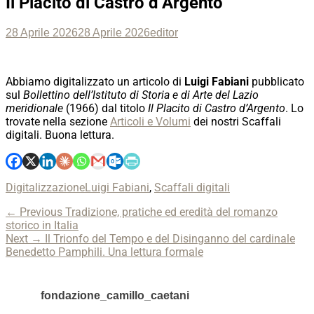
Il Placito di Castro d’Argento
Posted
Author
28 Aprile 2026
28 Aprile 2026
editor
on
Abbiamo digitalizzato un articolo di
Luigi Fabiani
pubblicato
sul
Bollettino dell’Istituto di Storia e di Arte del Lazio
meridionale
(1966) dal titolo
Il Placito di Castro d’Argento
. Lo
trovate nella sezione
Articoli e Volumi
dei nostri Scaffali
digitali. Buona lettura.
Categories
Tags
Digitalizzazione
Luigi Fabiani
,
Scaffali digitali
Navigazione
Previous
← Previous
Tradizione, pratiche ed eredità del romanzo
post:
storico in Italia
articoli
Next
Next →
Il Trionfo del Tempo e del Disinganno del cardinale
post:
Benedetto Pamphili. Una lettura formale
fondazione_camillo_caetani