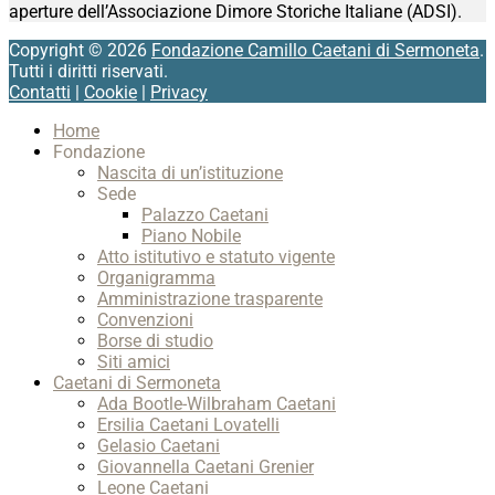
aperture dell’Associazione Dimore Storiche Italiane (ADSI).
Copyright © 2026
Fondazione Camillo Caetani di Sermoneta
.
Tutti i diritti riservati.
Contatti
|
Cookie
|
Privacy
Scroll
Home
Up
Fondazione
Nascita di un’istituzione
Sede
Palazzo Caetani
Piano Nobile
Atto istitutivo e statuto vigente
Organigramma
Amministrazione trasparente
Convenzioni
Borse di studio
Siti amici
Caetani di Sermoneta
Ada Bootle-Wilbraham Caetani
Ersilia Caetani Lovatelli
Gelasio Caetani
Giovannella Caetani Grenier
Leone Caetani