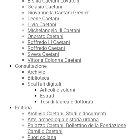
Ersilia Caetani Lovatelli
Gelasio Caetani
Giovannella Caetani Grenier
Leone Caetani
Livio Caetani
Michelangelo III Caetani
Onorato Caetani
Roffredo III Caetani
Roffredo Caetani
Sveva Caetani
Vittoria Colonna Caetani
Consultazione
Archivio
Biblioteca
Scaffali digitali
Articoli e volumi
Estratti
Tesi di laurea e dottorati
Editoria
Archivio Caetani. Studi e documenti
Arte, archeologia e storia urbana
Palazzo Caetani. Bollettino della Fondazione
Camillo Caetani
Fuori collana