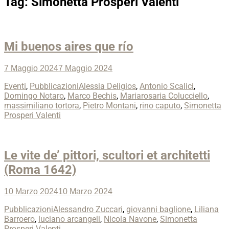
Tag:
Simonetta Prosperi Valenti
Mi buenos aires que río
Posted
7 Maggio 2024
7 Maggio 2024
on
Categories
Tags
Eventi
,
Pubblicazioni
Alessia Deligios
,
Antonio Scalici
,
Domingo Notaro
,
Marco Bechis
,
Mariarosaria Colucciello
,
massimiliano tortora
,
Pietro Montani
,
rino caputo
,
Simonetta
Prosperi Valenti
Le vite de’ pittori, scultori et architetti
(Roma 1642)
Posted
10 Marzo 2024
10 Marzo 2024
on
Categories
Tags
Pubblicazioni
Alessandro Zuccari
,
giovanni baglione
,
Liliana
Barroero
,
luciano arcangeli
,
Nicola Navone
,
Simonetta
Prosperi Valenti