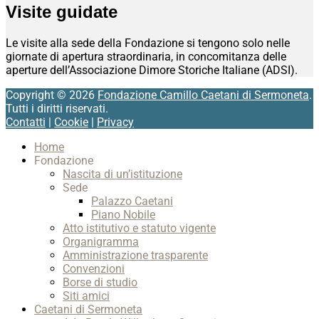
Visite guidate
Le visite alla sede della Fondazione si tengono solo nelle
giornate di apertura straordinaria, in concomitanza delle
aperture dell’Associazione Dimore Storiche Italiane (ADSI).
Copyright © 2026
Fondazione Camillo Caetani di Sermoneta
.
Tutti i diritti riservati.
Contatti
|
Cookie
|
Privacy
Scroll
Home
Up
Fondazione
Nascita di un’istituzione
Sede
Palazzo Caetani
Piano Nobile
Atto istitutivo e statuto vigente
Organigramma
Amministrazione trasparente
Convenzioni
Borse di studio
Siti amici
Caetani di Sermoneta