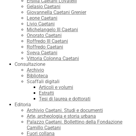
Ersilia Caetani Lovatelli
Gelasio Caetani
Giovannella Caetani Grenier
Leone Caetani
Livio Caetani
Michelangelo III Caetani
Onorato Caetani
Roffredo III Caetani
Roffredo Caetani
Sveva Caetani
Vittoria Colonna Caetani
Consultazione
Archivio
Biblioteca
Scaffali digitali
Articoli e volumi
Estratti
Tesi di laurea e dottorati
Editoria
Archivio Caetani. Studi e documenti
Arte, archeologia e storia urbana
Palazzo Caetani. Bollettino della Fondazione
Camillo Caetani
Fuori collana