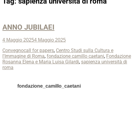
Tag:
sapienza università di roma
ANNO JUBILAEI
Posted
4 Maggio 2025
4 Maggio 2025
on
Categories
Tags
Convegno
call for papers
,
Centro Studi sulla Cultura e
l'Immagine di Roma
,
fondazione camillo caetani
,
Fondazione
Rosanna Elena e Maria Luisa Gilardi
,
sapienza università di
roma
fondazione_camillo_caetani