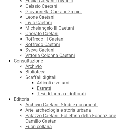
Ersilia Caetani Lovatelli
Gelasio Caetani
Giovannella Caetani Grenier
Leone Caetani
Livio Caetani
Michelangelo III Caetani
Onorato Caetani
Roffredo III Caetani
Roffredo Caetani
Sveva Caetani
Vittoria Colonna Caetani
Consultazione
Archivio
Biblioteca
Scaffali digitali
Articoli e volumi
Estratti
Tesi di laurea e dottorati
Editoria
Archivio Caetani. Studi e documenti
Arte, archeologia e storia urbana
Palazzo Caetani. Bollettino della Fondazione
Camillo Caetani
Fuori collana