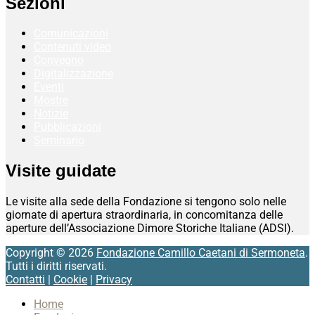
Sezioni
Comunicazioni
Contenuti video
Convegno
Digitalizzazione
Eventi
Mostre
Notizie
Pubblicazioni
Seminario
Visite guidate
Le visite alla sede della Fondazione si tengono solo nelle
giornate di apertura straordinaria, in concomitanza delle
aperture dell’Associazione Dimore Storiche Italiane (ADSI).
Copyright © 2026
Fondazione Camillo Caetani di Sermoneta
.
Tutti i diritti riservati.
Contatti
|
Cookie
|
Privacy
Scroll
Home
Up