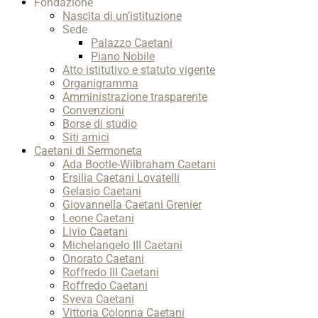
Fondazione
Nascita di un’istituzione
Sede
Palazzo Caetani
Piano Nobile
Atto istitutivo e statuto vigente
Organigramma
Amministrazione trasparente
Convenzioni
Borse di studio
Siti amici
Caetani di Sermoneta
Ada Bootle-Wilbraham Caetani
Ersilia Caetani Lovatelli
Gelasio Caetani
Giovannella Caetani Grenier
Leone Caetani
Livio Caetani
Michelangelo III Caetani
Onorato Caetani
Roffredo III Caetani
Roffredo Caetani
Sveva Caetani
Vittoria Colonna Caetani