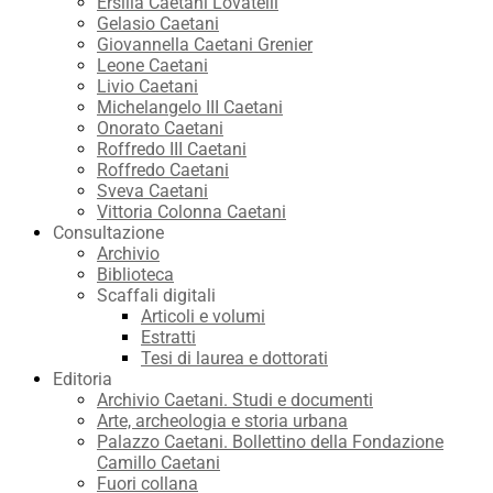
Ersilia Caetani Lovatelli
Gelasio Caetani
Giovannella Caetani Grenier
Leone Caetani
Livio Caetani
Michelangelo III Caetani
Onorato Caetani
Roffredo III Caetani
Roffredo Caetani
Sveva Caetani
Vittoria Colonna Caetani
Consultazione
Archivio
Biblioteca
Scaffali digitali
Articoli e volumi
Estratti
Tesi di laurea e dottorati
Editoria
Archivio Caetani. Studi e documenti
Arte, archeologia e storia urbana
Palazzo Caetani. Bollettino della Fondazione
Camillo Caetani
Fuori collana