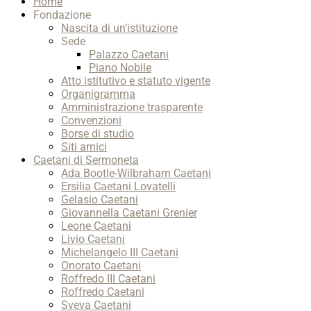
Home
Up
Fondazione
Nascita di un’istituzione
Sede
Palazzo Caetani
Piano Nobile
Atto istitutivo e statuto vigente
Organigramma
Amministrazione trasparente
Convenzioni
Borse di studio
Siti amici
Caetani di Sermoneta
Ada Bootle-Wilbraham Caetani
Ersilia Caetani Lovatelli
Gelasio Caetani
Giovannella Caetani Grenier
Leone Caetani
Livio Caetani
Michelangelo III Caetani
Onorato Caetani
Roffredo III Caetani
Roffredo Caetani
Sveva Caetani