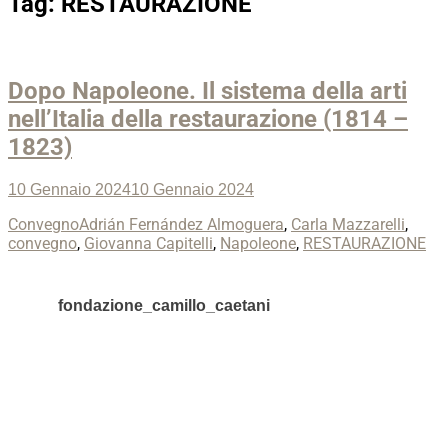
Tag:
RESTAURAZIONE
Dopo Napoleone. Il sistema della arti
nell’Italia della restaurazione (1814 –
1823)
Posted
10 Gennaio 2024
10 Gennaio 2024
on
Categories
Tags
Convegno
Adrián Fernández Almoguera
,
Carla Mazzarelli
,
convegno
,
Giovanna Capitelli
,
Napoleone
,
RESTAURAZIONE
fondazione_camillo_caetani