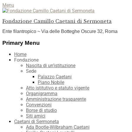
Menu
Fondazione Camillo Caetani di Sermoneta
Ente filantropico ~ Via delle Botteghe Oscure 32, Roma
Facebook
YouTube
Instagram
Primary Menu
Skip
Home
to
Fondazione
content
Nascita di un’istituzione
Sede
Palazzo Caetani
Piano Nobile
Atto istitutivo e statuto vigente
Organigramma
Amministrazione trasparente
Convenzioni
Borse di studio
Siti amici
Caetani di Sermoneta
Ada Bootle-Wilbraham Caetani