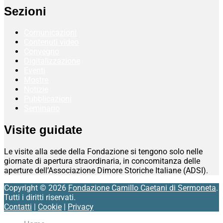
Sezioni
Comunicazioni
Contenuti video
Convegno
Digitalizzazione
Eventi
Mostre
Notizie
Pubblicazioni
Seminario
Visite guidate
Le visite alla sede della Fondazione si tengono solo nelle
giornate di apertura straordinaria, in concomitanza delle
aperture dell’Associazione Dimore Storiche Italiane (ADSI).
Copyright © 2026
Fondazione Camillo Caetani di Sermoneta
.
Tutti i diritti riservati.
Contatti
|
Cookie
|
Privacy
Scroll