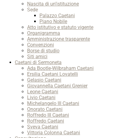
Nascita di un’istituzione
Sede
Palazzo Caetani
Piano Nobile
Atto istitutivo e statuto vigente
Organigramma
Amministrazione trasparente
Convenzioni
Borse di studio
Siti amici
Caetani di Sermoneta
Ada Bootle-Wilbraham Caetani
Ersilia Caetani Lovatelli
Gelasio Caetani
Giovannella Caetani Grenier
Leone Caetani
Livio Caetani
Michelangelo III Caetani
Onorato Caetani
Roffredo III Caetani
Roffredo Caetani
Sveva Caetani
Vittoria Colonna Caetani