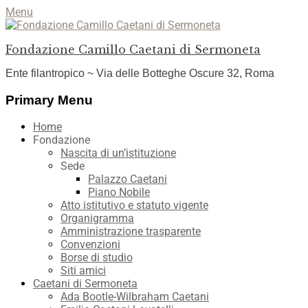
Menu
Fondazione Camillo Caetani di Sermoneta
Ente filantropico ~ Via delle Botteghe Oscure 32, Roma
Facebook
YouTube
Instagram
Primary Menu
Skip
Home
to
Fondazione
content
Nascita di un’istituzione
Sede
Palazzo Caetani
Piano Nobile
Atto istitutivo e statuto vigente
Organigramma
Amministrazione trasparente
Convenzioni
Borse di studio
Siti amici
Caetani di Sermoneta
Ada Bootle-Wilbraham Caetani