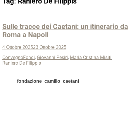
Tag:
Raniero De Filippis
Sulle tracce dei Caetani: un itinerario da
Roma a Napoli
Posted
4 Ottobre 2025
23 Ottobre 2025
on
Categories
Tags
Convegno
Fondi
,
Giovanni Pesiri
,
Maria Cristina Misiti
,
Raniero De Filippis
fondazione_camillo_caetani