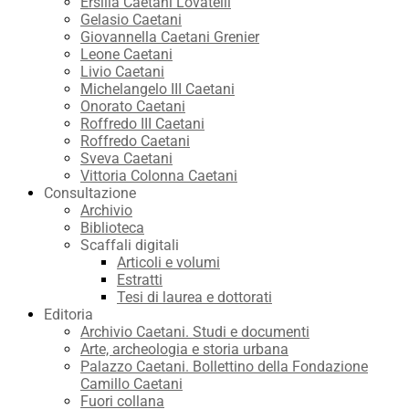
Ersilia Caetani Lovatelli
Gelasio Caetani
Giovannella Caetani Grenier
Leone Caetani
Livio Caetani
Michelangelo III Caetani
Onorato Caetani
Roffredo III Caetani
Roffredo Caetani
Sveva Caetani
Vittoria Colonna Caetani
Consultazione
Archivio
Biblioteca
Scaffali digitali
Articoli e volumi
Estratti
Tesi di laurea e dottorati
Editoria
Archivio Caetani. Studi e documenti
Arte, archeologia e storia urbana
Palazzo Caetani. Bollettino della Fondazione
Camillo Caetani
Fuori collana