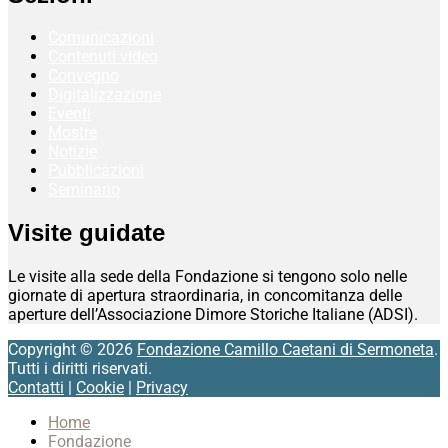
Comunicazioni
Contenuti video
Convegno
Digitalizzazione
Eventi
Mostre
Notizie
Pubblicazioni
Seminario
Visite guidate
Le visite alla sede della Fondazione si tengono solo nelle
giornate di apertura straordinaria, in concomitanza delle
aperture dell’Associazione Dimore Storiche Italiane (ADSI).
Copyright © 2026
Fondazione Camillo Caetani di Sermoneta
.
Tutti i diritti riservati.
Contatti
|
Cookie
|
Privacy
Scroll
Home
Up
Fondazione