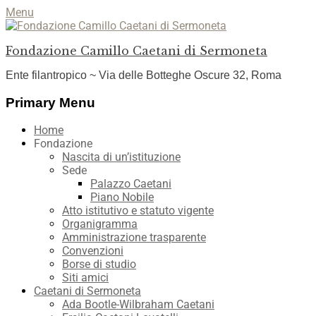
Menu
Fondazione Camillo Caetani di Sermoneta
Ente filantropico ~ Via delle Botteghe Oscure 32, Roma
Facebook
YouTube
Instagram
Primary Menu
Skip
Home
to
Fondazione
content
Nascita di un’istituzione
Sede
Palazzo Caetani
Piano Nobile
Atto istitutivo e statuto vigente
Organigramma
Amministrazione trasparente
Convenzioni
Borse di studio
Siti amici
Caetani di Sermoneta
Ada Bootle-Wilbraham Caetani