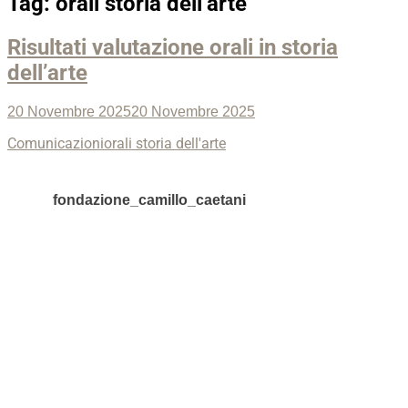
Tag:
orali storia dell’arte
Risultati valutazione orali in storia
dell’arte
Posted
20 Novembre 2025
20 Novembre 2025
on
Categories
Tags
Comunicazioni
orali storia dell'arte
fondazione_camillo_caetani