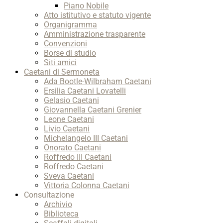
Piano Nobile
Atto istitutivo e statuto vigente
Organigramma
Amministrazione trasparente
Convenzioni
Borse di studio
Siti amici
Caetani di Sermoneta
Ada Bootle-Wilbraham Caetani
Ersilia Caetani Lovatelli
Gelasio Caetani
Giovannella Caetani Grenier
Leone Caetani
Livio Caetani
Michelangelo III Caetani
Onorato Caetani
Roffredo III Caetani
Roffredo Caetani
Sveva Caetani
Vittoria Colonna Caetani
Consultazione
Archivio
Biblioteca