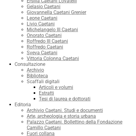
Ersilia Caetani Lovatelli
Gelasio Caetani
Giovannella Caetani Grenier
Leone Caetani
Livio Caetani
Michelangelo III Caetani
Onorato Caetani
Roffredo III Caetani
Roffredo Caetani
Sveva Caetani
Vittoria Colonna Caetani
Consultazione
Archivio
Biblioteca
Scaffali digitali
Articoli e volumi
Estratti
Tesi di laurea e dottorati
Editoria
Archivio Caetani. Studi e documenti
Arte, archeologia e storia urbana
Palazzo Caetani. Bollettino della Fondazione
Camillo Caetani
Fuori collana