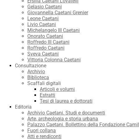
Ersilia Caetani Lovatelli
Gelasio Caetani
Giovannella Caetani Grenier
Leone Caetani
Livio Caetani
Michelangelo III Caetani
Onorato Caetani
Roffredo III Caetani
Roffredo Caetani
Sveva Caetani
Vittoria Colonna Caetani
Consultazione
Archivio
Biblioteca
Scaffali digitali
Articoli e volumi
Estratti
Tesi di laurea e dottorati
Editoria
Archivio Caetani. Studi e documenti
Arte, archeologia e storia urbana
Palazzo Caetani. Bollettino della Fondazione Camil
Fuori collana
Atti e rendiconti