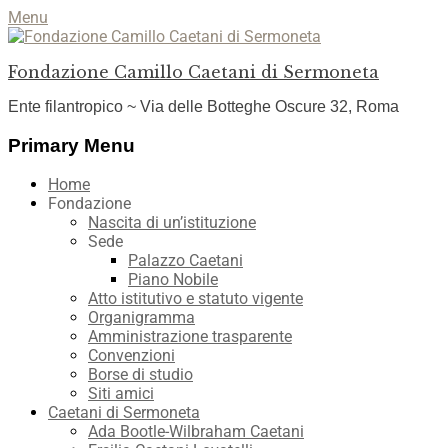
Menu
Fondazione Camillo Caetani di Sermoneta
Ente filantropico ~ Via delle Botteghe Oscure 32, Roma
Facebook
YouTube
Instagram
Primary Menu
Skip
Home
to
Fondazione
content
Nascita di un’istituzione
Sede
Palazzo Caetani
Piano Nobile
Atto istitutivo e statuto vigente
Organigramma
Amministrazione trasparente
Convenzioni
Borse di studio
Siti amici
Caetani di Sermoneta
Ada Bootle-Wilbraham Caetani