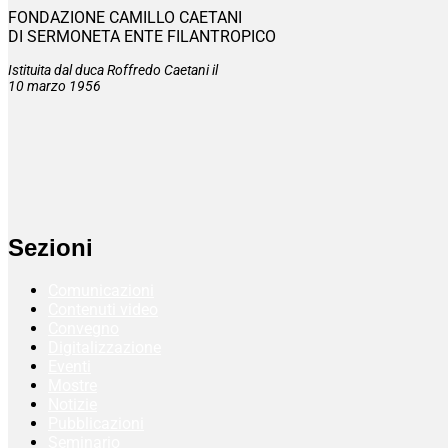
FONDAZIONE CAMILLO CAETANI
DI SERMONETA ENTE FILANTROPICO
Istituita dal duca Roffredo Caetani il
10 marzo 1956
Sezioni
Comunicazioni
Contenuti video
Convegno
Digitalizzazione
Eventi
Mostre
Notizie
Pubblicazioni
Seminario