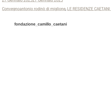
27 Gennaio 2025
27 Gennaio 2025
on
Categories
Tags
Convegno
antonio rodinò di miglione
,
LE RESIDENZE CAETANI
fondazione_camillo_caetani