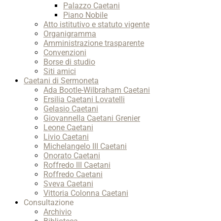
Palazzo Caetani
Piano Nobile
Atto istitutivo e statuto vigente
Organigramma
Amministrazione trasparente
Convenzioni
Borse di studio
Siti amici
Caetani di Sermoneta
Ada Bootle-Wilbraham Caetani
Ersilia Caetani Lovatelli
Gelasio Caetani
Giovannella Caetani Grenier
Leone Caetani
Livio Caetani
Michelangelo III Caetani
Onorato Caetani
Roffredo III Caetani
Roffredo Caetani
Sveva Caetani
Vittoria Colonna Caetani
Consultazione
Archivio