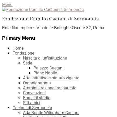
Menu
Fondazione Camillo Caetani di Sermoneta
Ente filantropico ~ Via delle Botteghe Oscure 32, Roma
Facebook
YouTube
Instagram
Primary Menu
Skip
Home
to
Fondazione
content
Nascita di un’istituzione
Sede
Palazzo Caetani
Piano Nobile
Atto istitutivo e statuto vigente
Organigramma
Amministrazione trasparente
Convenzioni
Borse di studio
Siti amici
Caetani di Sermoneta
Ada Bootle-Wilbraham Caetani