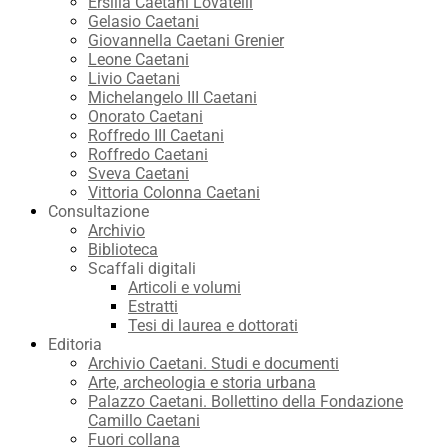
Ersilia Caetani Lovatelli
Gelasio Caetani
Giovannella Caetani Grenier
Leone Caetani
Livio Caetani
Michelangelo III Caetani
Onorato Caetani
Roffredo III Caetani
Roffredo Caetani
Sveva Caetani
Vittoria Colonna Caetani
Consultazione
Archivio
Biblioteca
Scaffali digitali
Articoli e volumi
Estratti
Tesi di laurea e dottorati
Editoria
Archivio Caetani. Studi e documenti
Arte, archeologia e storia urbana
Palazzo Caetani. Bollettino della Fondazione
Camillo Caetani
Fuori collana