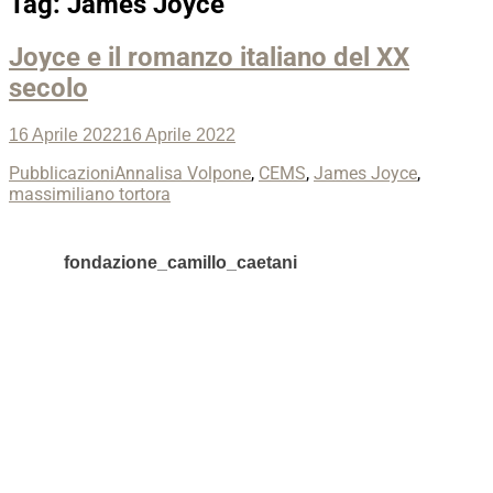
Tag:
James Joyce
Joyce e il romanzo italiano del XX
secolo
Posted
16 Aprile 2022
16 Aprile 2022
on
Categories
Tags
Pubblicazioni
Annalisa Volpone
,
CEMS
,
James Joyce
,
massimiliano tortora
fondazione_camillo_caetani