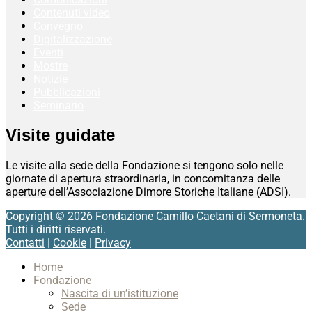
Contenuti video
Convegno
Digitalizzazione
Eventi
Mostre
Notizie
Pubblicazioni
Seminario
Visite guidate
Le visite alla sede della Fondazione si tengono solo nelle
giornate di apertura straordinaria, in concomitanza delle
aperture dell’Associazione Dimore Storiche Italiane (ADSI).
Copyright © 2026
Fondazione Camillo Caetani di Sermoneta
.
Tutti i diritti riservati.
Contatti
|
Cookie
|
Privacy
Scroll
Home
Up
Fondazione
Nascita di un’istituzione
Sede