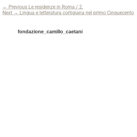
Navigazione
Previous
← Previous
Le residenze in Roma / 2.
Next
post:
Next →
Lingua e letteratura cortigiana nel primo Cinquecento
articoli
post:
fondazione_camillo_caetani