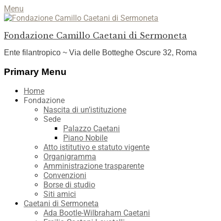
Menu
Fondazione Camillo Caetani di Sermoneta
Ente filantropico ~ Via delle Botteghe Oscure 32, Roma
Facebook
YouTube
Instagram
Primary Menu
Skip
Home
to
Fondazione
content
Nascita di un’istituzione
Sede
Palazzo Caetani
Piano Nobile
Atto istitutivo e statuto vigente
Organigramma
Amministrazione trasparente
Convenzioni
Borse di studio
Siti amici
Caetani di Sermoneta
Ada Bootle-Wilbraham Caetani