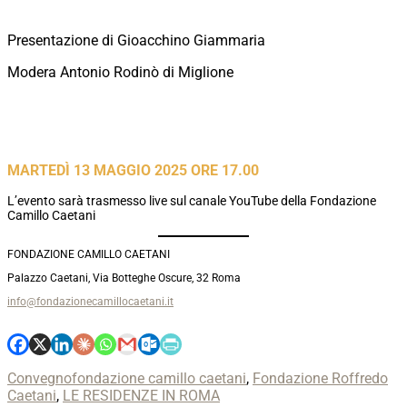
Presentazione di Gioacchino Giammaria
Modera Antonio Rodinò di Miglione
MARTEDÌ 13 MAGGIO 2025 ORE 17.00
L’evento sarà trasmesso live sul canale YouTube della Fondazione
Camillo Caetani
FONDAZIONE CAMILLO CAETANI
Palazzo Caetani, Via Botteghe Oscure, 32 Roma
info@fondazionecamillocaetani.it
Categories
Tags
Convegno
fondazione camillo caetani
,
Fondazione Roffredo
Caetani
,
LE RESIDENZE IN ROMA