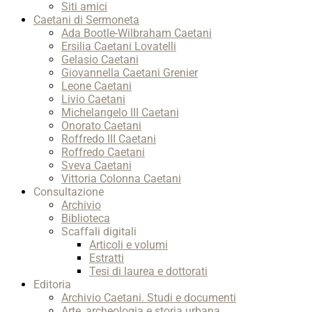
Siti amici
Caetani di Sermoneta
Ada Bootle-Wilbraham Caetani
Ersilia Caetani Lovatelli
Gelasio Caetani
Giovannella Caetani Grenier
Leone Caetani
Livio Caetani
Michelangelo III Caetani
Onorato Caetani
Roffredo III Caetani
Roffredo Caetani
Sveva Caetani
Vittoria Colonna Caetani
Consultazione
Archivio
Biblioteca
Scaffali digitali
Articoli e volumi
Estratti
Tesi di laurea e dottorati
Editoria
Archivio Caetani. Studi e documenti
Arte, archeologia e storia urbana