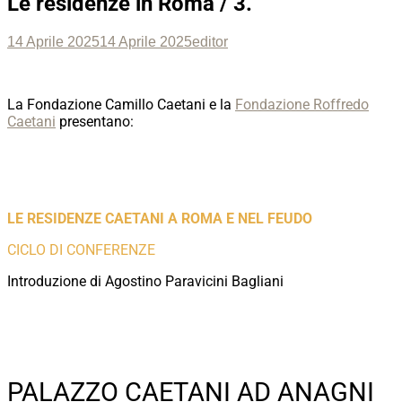
Le residenze in Roma / 3.
Posted
Author
14 Aprile 2025
14 Aprile 2025
editor
on
La Fondazione Camillo Caetani e la
Fondazione Roffredo
Caetani
presentano:
LE RESIDENZE CAETANI A ROMA E NEL FEUDO
CICLO DI CONFERENZE
Introduzione di Agostino Paravicini Bagliani
PALAZZO CAETANI AD ANAGNI