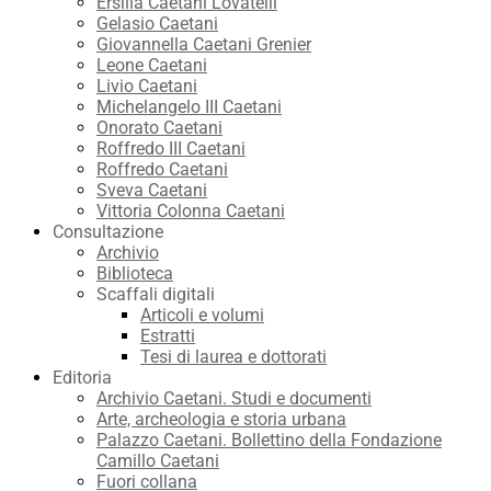
Ersilia Caetani Lovatelli
Gelasio Caetani
Giovannella Caetani Grenier
Leone Caetani
Livio Caetani
Michelangelo III Caetani
Onorato Caetani
Roffredo III Caetani
Roffredo Caetani
Sveva Caetani
Vittoria Colonna Caetani
Consultazione
Archivio
Biblioteca
Scaffali digitali
Articoli e volumi
Estratti
Tesi di laurea e dottorati
Editoria
Archivio Caetani. Studi e documenti
Arte, archeologia e storia urbana
Palazzo Caetani. Bollettino della Fondazione
Camillo Caetani
Fuori collana