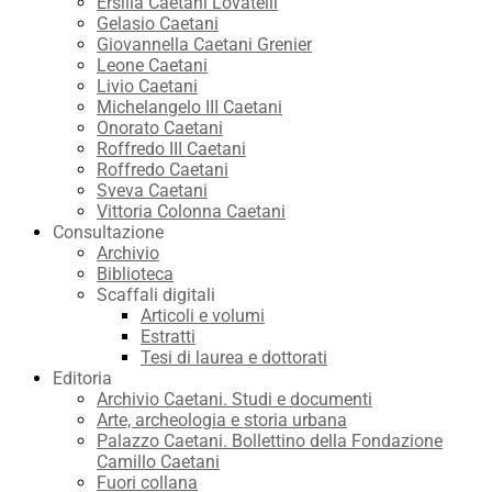
Ersilia Caetani Lovatelli
Gelasio Caetani
Giovannella Caetani Grenier
Leone Caetani
Livio Caetani
Michelangelo III Caetani
Onorato Caetani
Roffredo III Caetani
Roffredo Caetani
Sveva Caetani
Vittoria Colonna Caetani
Consultazione
Archivio
Biblioteca
Scaffali digitali
Articoli e volumi
Estratti
Tesi di laurea e dottorati
Editoria
Archivio Caetani. Studi e documenti
Arte, archeologia e storia urbana
Palazzo Caetani. Bollettino della Fondazione
Camillo Caetani
Fuori collana