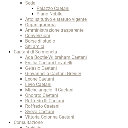
Sede
Palazzo Caetani
Piano Nobile
Atto istitutivo e statuto vigente
Organigramma
Amministrazione trasparente
Convenzioni
Borse di studio
Siti amici
Caetani di Sermoneta
Ada Bootle-Wilbraham Caetani
Ersilia Caetani Lovatelli
Gelasio Caetani
Giovannella Caetani Grenier
Leone Caetani
Livio Caetani
Michelangelo III Caetani
Onorato Caetani
Roffredo III Caetani
Roffredo Caetani
Sveva Caetani
Vittoria Colonna Caetani
Consultazione
Archivio