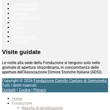
Comunicazioni
Contenuti video
Convegno
Digitalizzazione
Eventi
Mostre
Notizie
Pubblicazioni
Seminario
Visite guidate
Le visite alla sede della Fondazione si tengono solo nelle
giornate di apertura straordinaria, in concomitanza delle
aperture dell’Associazione Dimore Storiche Italiane (ADSI).
Copyright © 2026
Fondazione Camillo Caetani di Sermoneta
.
Tutti i diritti riservati.
Contatti
|
Cookie
|
Privacy
Scroll
Home
Up
Fondazione
Nascita di un’istituzione