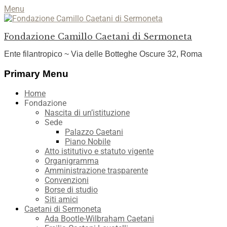
Menu
Fondazione Camillo Caetani di Sermoneta
Ente filantropico ~ Via delle Botteghe Oscure 32, Roma
Facebook
YouTube
Instagram
Primary Menu
Skip
Home
to
Fondazione
content
Nascita di un’istituzione
Sede
Palazzo Caetani
Piano Nobile
Atto istitutivo e statuto vigente
Organigramma
Amministrazione trasparente
Convenzioni
Borse di studio
Siti amici
Caetani di Sermoneta
Ada Bootle-Wilbraham Caetani