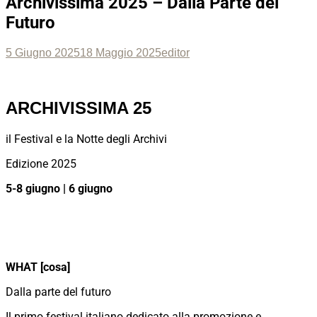
Archivissima 2025 – Dalla Parte del
Futuro
Posted
Author
5 Giugno 2025
18 Maggio 2025
editor
on
ARCHIVISSIMA 25
il Festival e la Notte degli Archivi
Edizione 2025
5-8 giugno | 6 giugno
WHAT [cosa]
Dalla parte del futuro
Il primo festival italiano dedicato alla promozione e