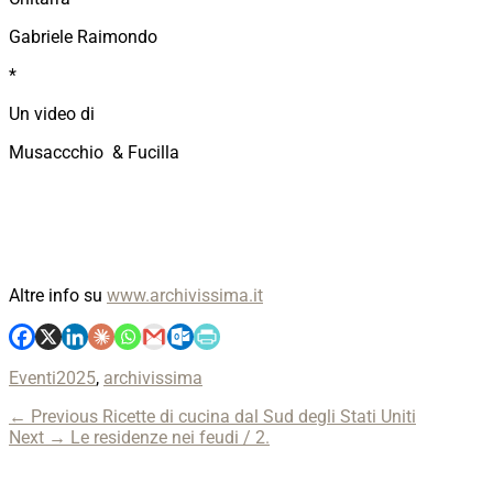
Gabriele Raimondo
*
Un video di
Musaccchio & Fucilla
Altre info su
www.archivissima.it
Categories
Tags
Eventi
2025
,
archivissima
Navigazione
Previous
← Previous
Ricette di cucina dal Sud degli Stati Uniti
Next
post:
Next →
Le residenze nei feudi / 2.
articoli
post: