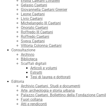
Ersilia Caetani Lovatelli
Gelasio Caetani
Giovannella Caetani Grenier
Leone Caetani
Livio Caetani
Michelangelo III Caetani
Onorato Caetani
Roffredo III Caetani
Roffredo Caetani
Sveva Caetani
Vittoria Colonna Caetani
Consultazione
Archivio
Biblioteca
Scaffali digitali
Articoli e volumi
Estratti
Tesi di laurea e dottorati
Editoria
Archivio Caetani. Studi e documenti
Arte, archeologia e storia urbana
Palazzo Caetani. Bollettino della Fondazione Camil
Fuori collana
Atti e rendiconti