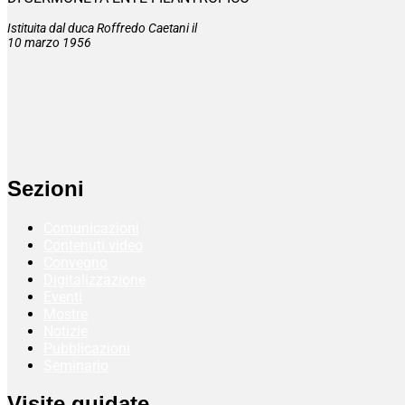
Istituita dal duca Roffredo Caetani il
10 marzo 1956
Sezioni
Comunicazioni
Contenuti video
Convegno
Digitalizzazione
Eventi
Mostre
Notizie
Pubblicazioni
Seminario
Visite guidate