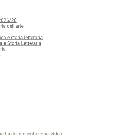
 2026/28
ria dell’arte
ica e storia letteraria
a e Storia Letteraria
ria
a
one Lazio
,
presentazione
,
video