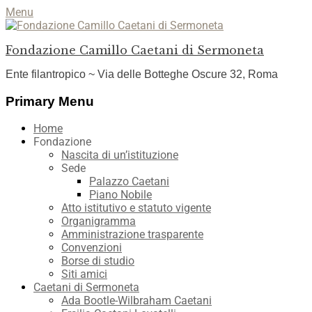
Menu
Fondazione Camillo Caetani di Sermoneta
Ente filantropico ~ Via delle Botteghe Oscure 32, Roma
Facebook
YouTube
Instagram
Primary Menu
Skip
Home
to
Fondazione
content
Nascita di un’istituzione
Sede
Palazzo Caetani
Piano Nobile
Atto istitutivo e statuto vigente
Organigramma
Amministrazione trasparente
Convenzioni
Borse di studio
Siti amici
Caetani di Sermoneta
Ada Bootle-Wilbraham Caetani