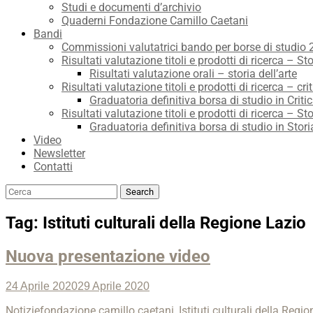
Studi e documenti d’archivio
Quaderni Fondazione Camillo Caetani
Bandi
Commissioni valutatrici bando per borse di studio
Risultati valutazione titoli e prodotti di ricerca – Sto
Risultati valutazione orali – storia dell’arte
Risultati valutazione titoli e prodotti di ricerca – crit
Graduatoria definitiva borsa di studio in Critic
Risultati valutazione titoli e prodotti di ricerca – Sto
Graduatoria definitiva borsa di studio in Stori
Video
Newsletter
Contatti
Search
Search
for:
Tag:
Istituti culturali della Regione Lazio
Nuova presentazione video
Posted
24 Aprile 2020
29 Aprile 2020
on
Categories
Tags
Notizie
fondazione camillo caetani
,
Istituti culturali della Regi