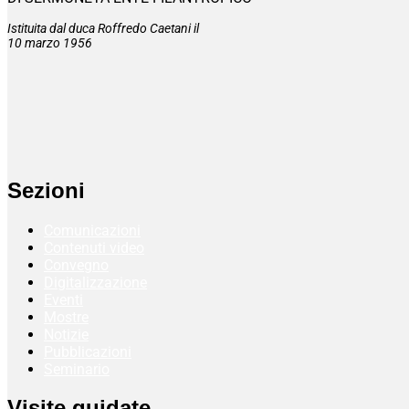
Istituita dal duca Roffredo Caetani il
10 marzo 1956
Sezioni
Comunicazioni
Contenuti video
Convegno
Digitalizzazione
Eventi
Mostre
Notizie
Pubblicazioni
Seminario
Visite guidate