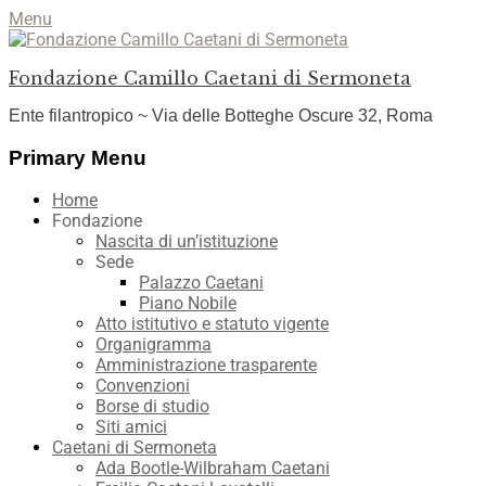
Menu
Fondazione Camillo Caetani di Sermoneta
Ente filantropico ~ Via delle Botteghe Oscure 32, Roma
Facebook
YouTube
Instagram
Primary Menu
Skip
Home
to
Fondazione
content
Nascita di un’istituzione
Sede
Palazzo Caetani
Piano Nobile
Atto istitutivo e statuto vigente
Organigramma
Amministrazione trasparente
Convenzioni
Borse di studio
Siti amici
Caetani di Sermoneta
Ada Bootle-Wilbraham Caetani