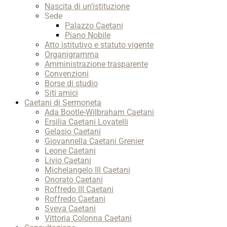
Nascita di un’istituzione
Sede
Palazzo Caetani
Piano Nobile
Atto istitutivo e statuto vigente
Organigramma
Amministrazione trasparente
Convenzioni
Borse di studio
Siti amici
Caetani di Sermoneta
Ada Bootle-Wilbraham Caetani
Ersilia Caetani Lovatelli
Gelasio Caetani
Giovannella Caetani Grenier
Leone Caetani
Livio Caetani
Michelangelo III Caetani
Onorato Caetani
Roffredo III Caetani
Roffredo Caetani
Sveva Caetani
Vittoria Colonna Caetani