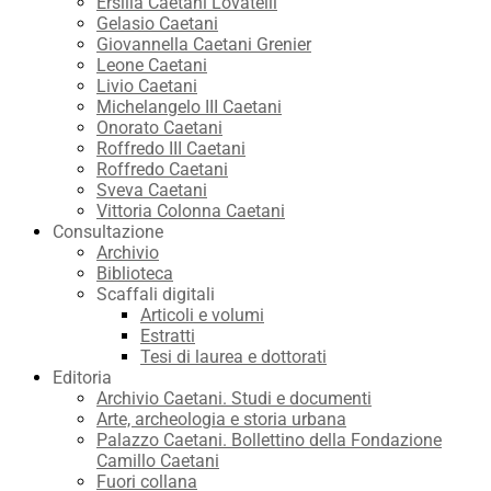
Ersilia Caetani Lovatelli
Gelasio Caetani
Giovannella Caetani Grenier
Leone Caetani
Livio Caetani
Michelangelo III Caetani
Onorato Caetani
Roffredo III Caetani
Roffredo Caetani
Sveva Caetani
Vittoria Colonna Caetani
Consultazione
Archivio
Biblioteca
Scaffali digitali
Articoli e volumi
Estratti
Tesi di laurea e dottorati
Editoria
Archivio Caetani. Studi e documenti
Arte, archeologia e storia urbana
Palazzo Caetani. Bollettino della Fondazione
Camillo Caetani
Fuori collana