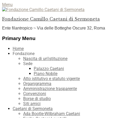
Menu
Fondazione Camillo Caetani di Sermoneta
Ente filantropico ~ Via delle Botteghe Oscure 32, Roma
Facebook
YouTube
Instagram
Primary Menu
Skip
Home
to
Fondazione
content
Nascita di un’istituzione
Sede
Palazzo Caetani
Piano Nobile
Atto istitutivo e statuto vigente
Organigramma
Amministrazione trasparente
Convenzioni
Borse di studio
Siti amici
Caetani di Sermoneta
Ada Bootle-Wilbraham Caetani