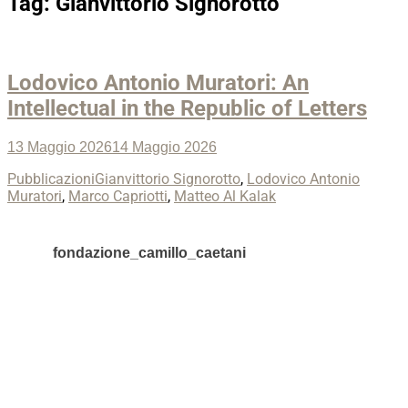
Tag:
Gianvittorio Signorotto
Lodovico Antonio Muratori: An
Intellectual in the Republic of Letters
Posted
13 Maggio 2026
14 Maggio 2026
on
Categories
Tags
Pubblicazioni
Gianvittorio Signorotto
,
Lodovico Antonio
Muratori
,
Marco Capriotti
,
Matteo Al Kalak
fondazione_camillo_caetani