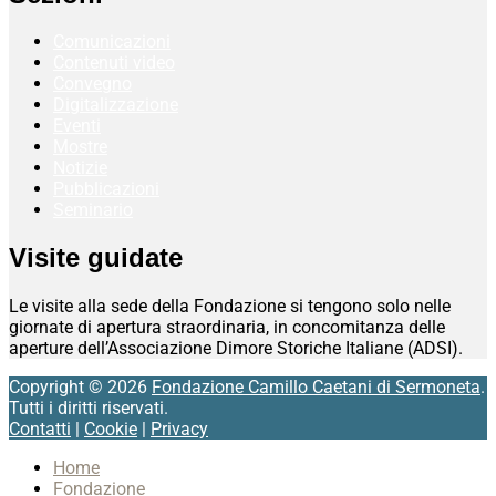
Comunicazioni
Contenuti video
Convegno
Digitalizzazione
Eventi
Mostre
Notizie
Pubblicazioni
Seminario
Visite guidate
Le visite alla sede della Fondazione si tengono solo nelle
giornate di apertura straordinaria, in concomitanza delle
aperture dell’Associazione Dimore Storiche Italiane (ADSI).
Copyright © 2026
Fondazione Camillo Caetani di Sermoneta
.
Tutti i diritti riservati.
Contatti
|
Cookie
|
Privacy
Scroll
Home
Up
Fondazione