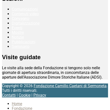
Comunicazioni
Contenuti video
Convegno
Digitalizzazione
Eventi
Mostre
Notizie
Pubblicazioni
Seminario
Visite guidate
Le visite alla sede della Fondazione si tengono solo nelle
giornate di apertura straordinaria, in concomitanza delle
aperture dell’Associazione Dimore Storiche Italiane (ADSI).
Copyright © 2026
Fondazione Camillo Caetani di Sermoneta
.
Tutti i diritti riservati.
Contatti
|
Cookie
|
Privacy
Scroll
Home
Up
Fondazione