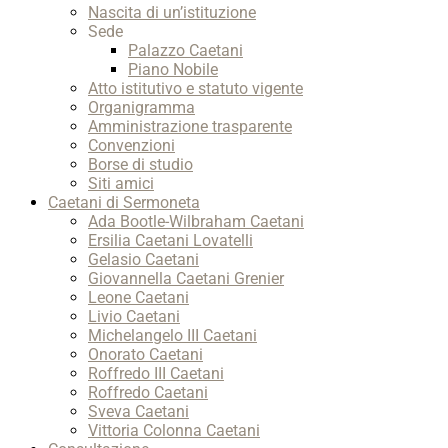
Nascita di un’istituzione
Sede
Palazzo Caetani
Piano Nobile
Atto istitutivo e statuto vigente
Organigramma
Amministrazione trasparente
Convenzioni
Borse di studio
Siti amici
Caetani di Sermoneta
Ada Bootle-Wilbraham Caetani
Ersilia Caetani Lovatelli
Gelasio Caetani
Giovannella Caetani Grenier
Leone Caetani
Livio Caetani
Michelangelo III Caetani
Onorato Caetani
Roffredo III Caetani
Roffredo Caetani
Sveva Caetani
Vittoria Colonna Caetani