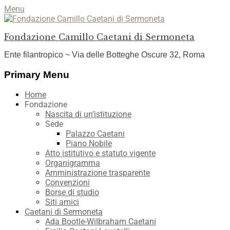
Menu
Fondazione Camillo Caetani di Sermoneta
Ente filantropico ~ Via delle Botteghe Oscure 32, Roma
Facebook
YouTube
Instagram
Primary Menu
Skip
Home
to
Fondazione
content
Nascita di un’istituzione
Sede
Palazzo Caetani
Piano Nobile
Atto istitutivo e statuto vigente
Organigramma
Amministrazione trasparente
Convenzioni
Borse di studio
Siti amici
Caetani di Sermoneta
Ada Bootle-Wilbraham Caetani