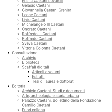
Ersilia Caetani Lovatelli
Gelasio Caetani
Giovannella Caetani Grenier
Leone Caetani
Livio Caetani
Michelangelo III Caetani
Onorato Caetani
Roffredo III Caetani
Roffredo Caetani
Sveva Caetani
Vittoria Colonna Caetani
Consultazione
Archivio
Biblioteca
Scaffali digitali
Articoli e volumi
Estratti
Tesi di laurea e dottorati
Editoria
Archivio Caetani. Studi e documenti
Arte, archeologia e storia urbana
Palazzo Caetani. Bollettino della Fondazione
Camillo Caetani
Fuori collana