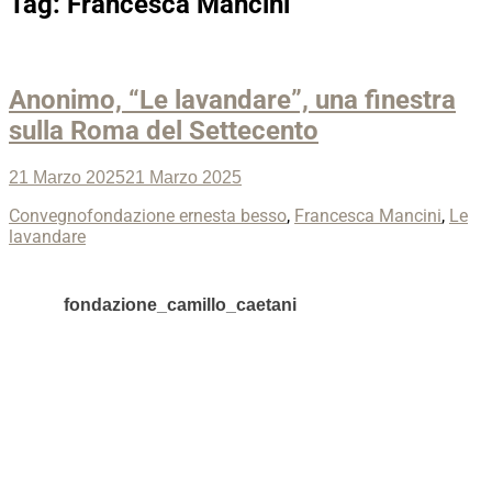
Tag:
Francesca Mancini
Anonimo, “Le lavandare”, una finestra
sulla Roma del Settecento
Posted
21 Marzo 2025
21 Marzo 2025
on
Categories
Tags
Convegno
fondazione ernesta besso
,
Francesca Mancini
,
Le
lavandare
fondazione_camillo_caetani