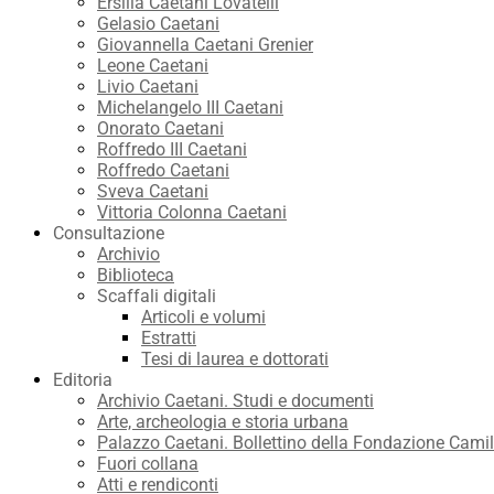
Ersilia Caetani Lovatelli
Gelasio Caetani
Giovannella Caetani Grenier
Leone Caetani
Livio Caetani
Michelangelo III Caetani
Onorato Caetani
Roffredo III Caetani
Roffredo Caetani
Sveva Caetani
Vittoria Colonna Caetani
Consultazione
Archivio
Biblioteca
Scaffali digitali
Articoli e volumi
Estratti
Tesi di laurea e dottorati
Editoria
Archivio Caetani. Studi e documenti
Arte, archeologia e storia urbana
Palazzo Caetani. Bollettino della Fondazione Camil
Fuori collana
Atti e rendiconti