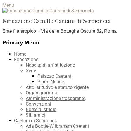
Menu
Fondazione Camillo Caetani di Sermoneta
Ente filantropico ~ Via delle Botteghe Oscure 32, Roma
Facebook
YouTube
Instagram
Primary Menu
Skip
Home
to
Fondazione
content
Nascita di un’istituzione
Sede
Palazzo Caetani
Piano Nobile
Atto istitutivo e statuto vigente
Organigramma
Amministrazione trasparente
Convenzioni
Borse di studio
Siti amici
Caetani di Sermoneta
Ada Bootle-Wilbraham Caetani