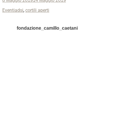
8 Maggio 2019
14 Maggio 2019
on
Categories
Tags
Eventi
adsi
,
cortili aperti
fondazione_camillo_caetani