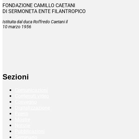
FONDAZIONE CAMILLO CAETANI
DI SERMONETA ENTE FILANTROPICO
Istituita dal duca Roffredo Caetani il
10 marzo 1956
Sezioni
Comunicazioni
Contenuti video
Convegno
Digitalizzazione
Eventi
Mostre
Notizie
Pubblicazioni
Seminario