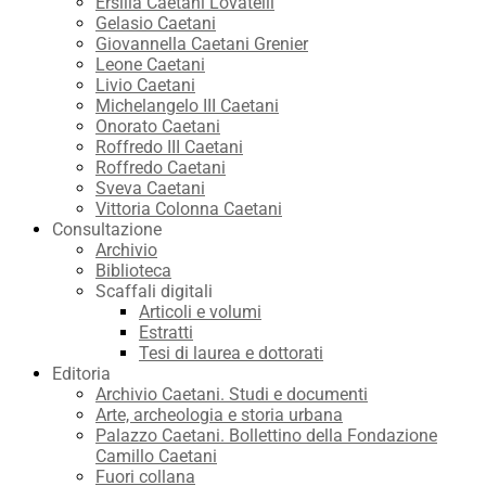
Ersilia Caetani Lovatelli
Gelasio Caetani
Giovannella Caetani Grenier
Leone Caetani
Livio Caetani
Michelangelo III Caetani
Onorato Caetani
Roffredo III Caetani
Roffredo Caetani
Sveva Caetani
Vittoria Colonna Caetani
Consultazione
Archivio
Biblioteca
Scaffali digitali
Articoli e volumi
Estratti
Tesi di laurea e dottorati
Editoria
Archivio Caetani. Studi e documenti
Arte, archeologia e storia urbana
Palazzo Caetani. Bollettino della Fondazione
Camillo Caetani
Fuori collana