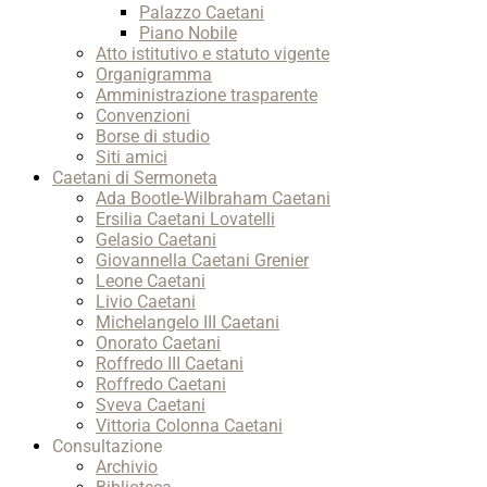
Palazzo Caetani
Piano Nobile
Atto istitutivo e statuto vigente
Organigramma
Amministrazione trasparente
Convenzioni
Borse di studio
Siti amici
Caetani di Sermoneta
Ada Bootle-Wilbraham Caetani
Ersilia Caetani Lovatelli
Gelasio Caetani
Giovannella Caetani Grenier
Leone Caetani
Livio Caetani
Michelangelo III Caetani
Onorato Caetani
Roffredo III Caetani
Roffredo Caetani
Sveva Caetani
Vittoria Colonna Caetani
Consultazione
Archivio