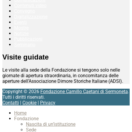
Contenuti video
Convegno
Digitalizzazione
Eventi
Mostre
Notizie
Pubblicazioni
Seminario
Visite guidate
Le visite alla sede della Fondazione si tengono solo nelle
giornate di apertura straordinaria, in concomitanza delle
aperture dell’Associazione Dimore Storiche Italiane (ADSI).
Copyright © 2026
Fondazione Camillo Caetani di Sermoneta
.
Tutti i diritti riservati.
Contatti
|
Cookie
|
Privacy
Scroll
Home
Up
Fondazione
Nascita di un’istituzione
Sede