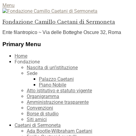
Menu
Fondazione Camillo Caetani di Sermoneta
Ente filantropico ~ Via delle Botteghe Oscure 32, Roma
Facebook
YouTube
Instagram
Primary Menu
Skip
Home
to
Fondazione
content
Nascita di un’istituzione
Sede
Palazzo Caetani
Piano Nobile
Atto istitutivo e statuto vigente
Organigramma
Amministrazione trasparente
Convenzioni
Borse di studio
Siti amici
Caetani di Sermoneta
Ada Bootle-Wilbraham Caetani