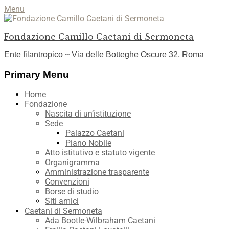
Menu
Fondazione Camillo Caetani di Sermoneta
Ente filantropico ~ Via delle Botteghe Oscure 32, Roma
Facebook
YouTube
Instagram
Primary Menu
Skip
Home
to
Fondazione
content
Nascita di un’istituzione
Sede
Palazzo Caetani
Piano Nobile
Atto istitutivo e statuto vigente
Organigramma
Amministrazione trasparente
Convenzioni
Borse di studio
Siti amici
Caetani di Sermoneta
Ada Bootle-Wilbraham Caetani