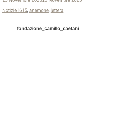
15 Novembre 2023
15 Novembre 2023
on
Categories
Tags
Notizie
1615
,
anemone
,
lettera
fondazione_camillo_caetani