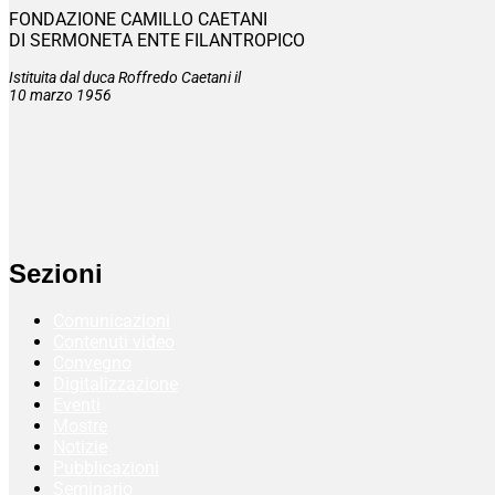
FONDAZIONE CAMILLO CAETANI
DI SERMONETA ENTE FILANTROPICO
Istituita dal duca Roffredo Caetani il
10 marzo 1956
Sezioni
Comunicazioni
Contenuti video
Convegno
Digitalizzazione
Eventi
Mostre
Notizie
Pubblicazioni
Seminario