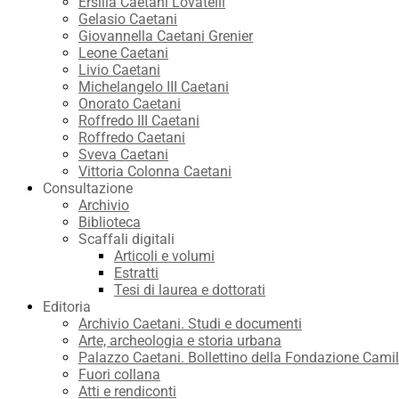
Ersilia Caetani Lovatelli
Gelasio Caetani
Giovannella Caetani Grenier
Leone Caetani
Livio Caetani
Michelangelo III Caetani
Onorato Caetani
Roffredo III Caetani
Roffredo Caetani
Sveva Caetani
Vittoria Colonna Caetani
Consultazione
Archivio
Biblioteca
Scaffali digitali
Articoli e volumi
Estratti
Tesi di laurea e dottorati
Editoria
Archivio Caetani. Studi e documenti
Arte, archeologia e storia urbana
Palazzo Caetani. Bollettino della Fondazione Camil
Fuori collana
Atti e rendiconti