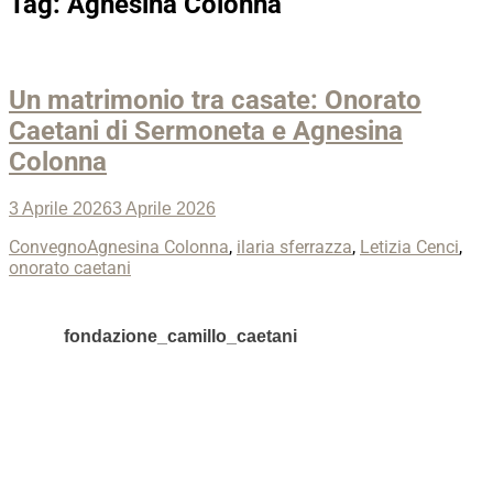
Tag:
Agnesina Colonna
Un matrimonio tra casate: Onorato
Caetani di Sermoneta e Agnesina
Colonna
Posted
3 Aprile 2026
3 Aprile 2026
on
Categories
Tags
Convegno
Agnesina Colonna
,
ilaria sferrazza
,
Letizia Cenci
,
onorato caetani
fondazione_camillo_caetani