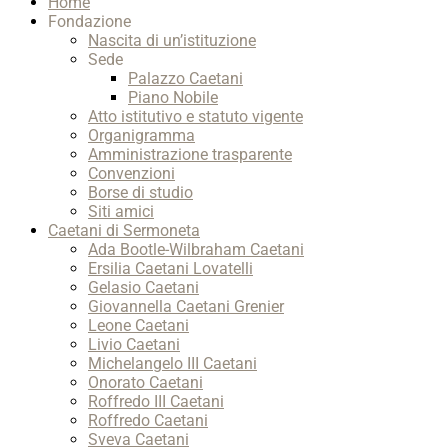
Home
Up
Fondazione
Nascita di un’istituzione
Sede
Palazzo Caetani
Piano Nobile
Atto istitutivo e statuto vigente
Organigramma
Amministrazione trasparente
Convenzioni
Borse di studio
Siti amici
Caetani di Sermoneta
Ada Bootle-Wilbraham Caetani
Ersilia Caetani Lovatelli
Gelasio Caetani
Giovannella Caetani Grenier
Leone Caetani
Livio Caetani
Michelangelo III Caetani
Onorato Caetani
Roffredo III Caetani
Roffredo Caetani
Sveva Caetani