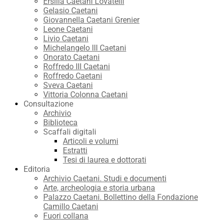
Ersilia Caetani Lovatelli
Gelasio Caetani
Giovannella Caetani Grenier
Leone Caetani
Livio Caetani
Michelangelo III Caetani
Onorato Caetani
Roffredo III Caetani
Roffredo Caetani
Sveva Caetani
Vittoria Colonna Caetani
Consultazione
Archivio
Biblioteca
Scaffali digitali
Articoli e volumi
Estratti
Tesi di laurea e dottorati
Editoria
Archivio Caetani. Studi e documenti
Arte, archeologia e storia urbana
Palazzo Caetani. Bollettino della Fondazione
Camillo Caetani
Fuori collana