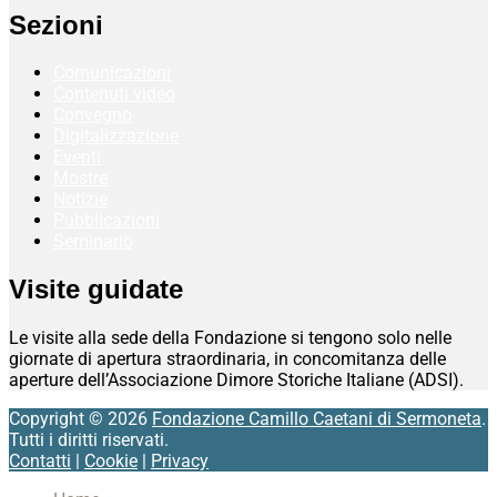
Sezioni
Comunicazioni
Contenuti video
Convegno
Digitalizzazione
Eventi
Mostre
Notizie
Pubblicazioni
Seminario
Visite guidate
Le visite alla sede della Fondazione si tengono solo nelle
giornate di apertura straordinaria, in concomitanza delle
aperture dell’Associazione Dimore Storiche Italiane (ADSI).
Copyright © 2026
Fondazione Camillo Caetani di Sermoneta
.
Tutti i diritti riservati.
Contatti
|
Cookie
|
Privacy
Scroll