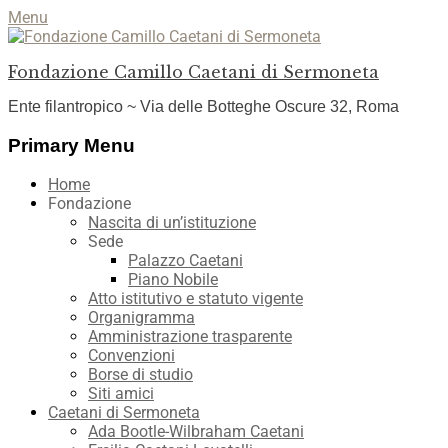
Menu
Fondazione Camillo Caetani di Sermoneta
Ente filantropico ~ Via delle Botteghe Oscure 32, Roma
Facebook
YouTube
Instagram
Primary Menu
Skip
Home
to
Fondazione
content
Nascita di un’istituzione
Sede
Palazzo Caetani
Piano Nobile
Atto istitutivo e statuto vigente
Organigramma
Amministrazione trasparente
Convenzioni
Borse di studio
Siti amici
Caetani di Sermoneta
Ada Bootle-Wilbraham Caetani