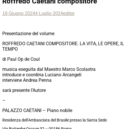
Roffredo Caetani compositore
Posted
Author
19 Giugno 2024
4 Luglio 2024
editor
on
Presentazione del volume
ROFFREDO CAETANI COMPOSITORE. LA VITA, LE OPERE, IL
TEMPO
di Paul Op de Coul
musica eseguita dal Maestro Marco Scolastra
introduce e coordina Luciano Arcangeli
interviene Andrea Penna
sarà presente l’Autore
–
PALAZZO CAETANI – Piano nobile
Residenza dell’Ambasciata del Brasile presso la Santa Sede
Via Botteghe Oscure 32 – 00186 Roma