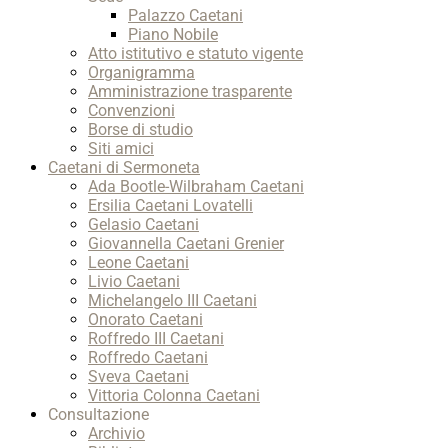
Palazzo Caetani
Piano Nobile
Atto istitutivo e statuto vigente
Organigramma
Amministrazione trasparente
Convenzioni
Borse di studio
Siti amici
Caetani di Sermoneta
Ada Bootle-Wilbraham Caetani
Ersilia Caetani Lovatelli
Gelasio Caetani
Giovannella Caetani Grenier
Leone Caetani
Livio Caetani
Michelangelo III Caetani
Onorato Caetani
Roffredo III Caetani
Roffredo Caetani
Sveva Caetani
Vittoria Colonna Caetani
Consultazione
Archivio