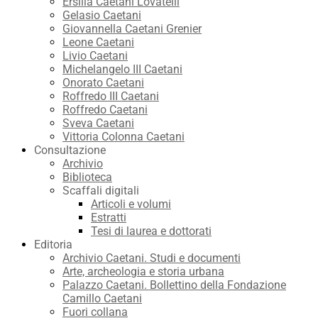
Ersilia Caetani Lovatelli
Gelasio Caetani
Giovannella Caetani Grenier
Leone Caetani
Livio Caetani
Michelangelo III Caetani
Onorato Caetani
Roffredo III Caetani
Roffredo Caetani
Sveva Caetani
Vittoria Colonna Caetani
Consultazione
Archivio
Biblioteca
Scaffali digitali
Articoli e volumi
Estratti
Tesi di laurea e dottorati
Editoria
Archivio Caetani. Studi e documenti
Arte, archeologia e storia urbana
Palazzo Caetani. Bollettino della Fondazione
Camillo Caetani
Fuori collana