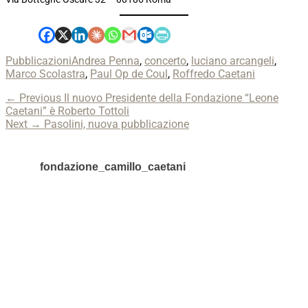
Categories
Tags
Pubblicazioni
Andrea Penna
,
concerto
,
luciano arcangeli
,
Marco Scolastra
,
Paul Op de Coul
,
Roffredo Caetani
Navigazione
Previous
← Previous
Il nuovo Presidente della Fondazione “Leone
post:
Caetani” è Roberto Tottoli
articoli
Next
Next →
Pasolini, nuova pubblicazione
post:
fondazione_camillo_caetani