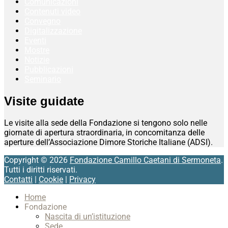
Comunicazioni
Contenuti video
Convegno
Digitalizzazione
Eventi
Mostre
Notizie
Pubblicazioni
Seminario
Visite guidate
Le visite alla sede della Fondazione si tengono solo nelle
giornate di apertura straordinaria, in concomitanza delle
aperture dell’Associazione Dimore Storiche Italiane (ADSI).
Copyright © 2026
Fondazione Camillo Caetani di Sermoneta
.
Tutti i diritti riservati.
Contatti
|
Cookie
|
Privacy
Scroll
Home
Up
Fondazione
Nascita di un’istituzione
Sede