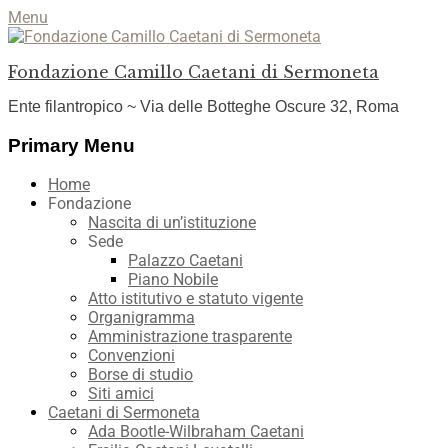
Menu
Fondazione Camillo Caetani di Sermoneta
Ente filantropico ~ Via delle Botteghe Oscure 32, Roma
Facebook
YouTube
Instagram
Primary Menu
Skip
Home
to
Fondazione
content
Nascita di un’istituzione
Sede
Palazzo Caetani
Piano Nobile
Atto istitutivo e statuto vigente
Organigramma
Amministrazione trasparente
Convenzioni
Borse di studio
Siti amici
Caetani di Sermoneta
Ada Bootle-Wilbraham Caetani