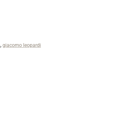
o
,
giacomo leopardi