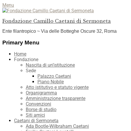
Menu
Fondazione Camillo Caetani di Sermoneta
Ente filantropico ~ Via delle Botteghe Oscure 32, Roma
Facebook
YouTube
Instagram
Primary Menu
Skip
Home
to
Fondazione
content
Nascita di un’istituzione
Sede
Palazzo Caetani
Piano Nobile
Atto istitutivo e statuto vigente
Organigramma
Amministrazione trasparente
Convenzioni
Borse di studio
Siti amici
Caetani di Sermoneta
Ada Bootle-Wilbraham Caetani