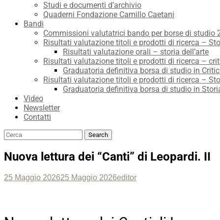
Studi e documenti d’archivio
Quaderni Fondazione Camillo Caetani
Bandi
Commissioni valutatrici bando per borse di studio
Risultati valutazione titoli e prodotti di ricerca – Sto
Risultati valutazione orali – storia dell’arte
Risultati valutazione titoli e prodotti di ricerca – crit
Graduatoria definitiva borsa di studio in Critic
Risultati valutazione titoli e prodotti di ricerca – Sto
Graduatoria definitiva borsa di studio in Stori
Video
Newsletter
Contatti
Search
Search
for:
Nuova lettura dei “Canti” di Leopardi. II
Posted
Author
25 Maggio 2026
25 Maggio 2026
editor
on