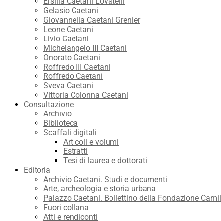
Ersilia Caetani Lovatelli
Gelasio Caetani
Giovannella Caetani Grenier
Leone Caetani
Livio Caetani
Michelangelo III Caetani
Onorato Caetani
Roffredo III Caetani
Roffredo Caetani
Sveva Caetani
Vittoria Colonna Caetani
Consultazione
Archivio
Biblioteca
Scaffali digitali
Articoli e volumi
Estratti
Tesi di laurea e dottorati
Editoria
Archivio Caetani. Studi e documenti
Arte, archeologia e storia urbana
Palazzo Caetani. Bollettino della Fondazione Camil
Fuori collana
Atti e rendiconti