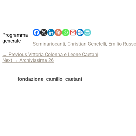
Programma
generale
Categories
Tags
Seminario
canti
,
Christian Genetelli
,
Emilio Russ
Navigazione
Previous
← Previous
Vittoria Colonna e Leone Caetani
Next
post:
Next →
Archivissima 26
articoli
post:
fondazione_camillo_caetani