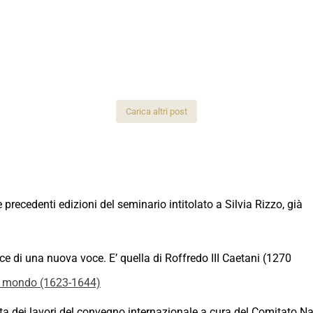
Carica altri post
recedenti edizioni del seminario intitolato a Silvia Rizzo, già
sce di una nuova voce. E’ quella di Roffredo III Caetani (1270
 mondo (1623-1644)
 dei lavori del convegno internazionale a cura del Comitato Naz