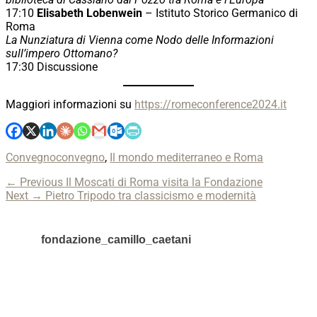
17:10
Elisabeth Lobenwein
– Istituto Storico Germanico di
Roma
La Nunziatura di Vienna come Nodo delle Informa­zioni
sull’impero Ottomano?
17:30 Discussione
Maggiori informazioni su
https://romeconference2024.it
Categories
Tags
Convegno
convegno
,
Il mondo mediterraneo e Roma
Navigazione
Previous
← Previous
Il Moscati di Roma visita la Fondazione
Next
post:
Next →
Pietro Tripodo tra classicismo e modernità
articoli
post:
fondazione_camillo_caetani