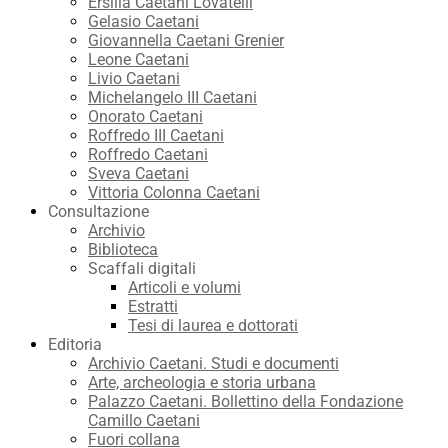
Ersilia Caetani Lovatelli
Gelasio Caetani
Giovannella Caetani Grenier
Leone Caetani
Livio Caetani
Michelangelo III Caetani
Onorato Caetani
Roffredo III Caetani
Roffredo Caetani
Sveva Caetani
Vittoria Colonna Caetani
Consultazione
Archivio
Biblioteca
Scaffali digitali
Articoli e volumi
Estratti
Tesi di laurea e dottorati
Editoria
Archivio Caetani. Studi e documenti
Arte, archeologia e storia urbana
Palazzo Caetani. Bollettino della Fondazione
Camillo Caetani
Fuori collana