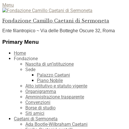
Menu
Fondazione Camillo Caetani di Sermoneta
Ente filantropico ~ Via delle Botteghe Oscure 32, Roma
Facebook
YouTube
Instagram
Primary Menu
Skip
Home
to
Fondazione
content
Nascita di un’istituzione
Sede
Palazzo Caetani
Piano Nobile
Atto istitutivo e statuto vigente
Organigramma
Amministrazione trasparente
Convenzioni
Borse di studio
Siti amici
Caetani di Sermoneta
Ada Bootle-Wilbraham Caetani