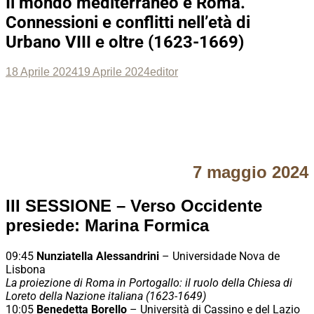
Il mondo mediterraneo e Roma.
Connessioni e conflitti nell’età di
Urbano VIII e oltre (1623-1669)
Posted
Author
18 Aprile 2024
19 Aprile 2024
editor
on
7 maggio 2024
III SESSIONE – Verso Occidente
presiede: Marina Formica
09:45
Nunziatella Alessandrini
– Universidade Nova de
Lisbona
La proiezione di Roma in Portogallo: il ruolo della Chiesa di
Loreto della Nazione italiana (1623-1649)
10:05
Benedetta Borello
– Università di Cassino e del Lazio