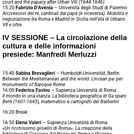
court and thè papacy after Urban Vili (1644-1646)
15:20
Fabrizio D’Avenia
– Università degli Studi di Palermo
Arcivescovi del re, cardinali dal papa (e viceversa). Mo­bilità e
negoziazione tra Roma e Madrid in Sicilia nell’età di Urbano
VII e oltre
IV SESSIONE
–
La circolazione della
cultura e delle informazioni
presiede: Manfredi Merluzzi
15:40
Sabina Brevaglieri
– Humboldt-Universitàt, Berlin
Between thè Mediterranean and thè world: Lincean pa- per
monuments of Baroque Rome
16:00
Federica Favino
– Sapienza Università di Roma
Il mondo in una stanza. La biblioteca geografica di Ga­ sparo
Berti (1601-1643), matematico e cartografo dei Barberini
16:20 Break
16:50
Elena Valeri
– Sapienza Università di Roma
«Un ricchissimo gioiello di Roma». La creazione della
biblioteca di Cassiano dal Pozzo tra Roma e l’Europa