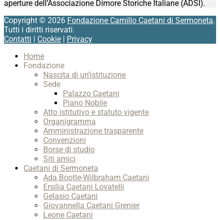
aperture dell’Associazione Dimore Storiche Italiane (ADSI).
Copyright © 2026
Fondazione Camillo Caetani di Sermoneta
.
Tutti i diritti riservati.
Contatti
|
Cookie
|
Privacy
Scroll
Home
Up
Fondazione
Nascita di un’istituzione
Sede
Palazzo Caetani
Piano Nobile
Atto istitutivo e statuto vigente
Organigramma
Amministrazione trasparente
Convenzioni
Borse di studio
Siti amici
Caetani di Sermoneta
Ada Bootle-Wilbraham Caetani
Ersilia Caetani Lovatelli
Gelasio Caetani
Giovannella Caetani Grenier
Leone Caetani