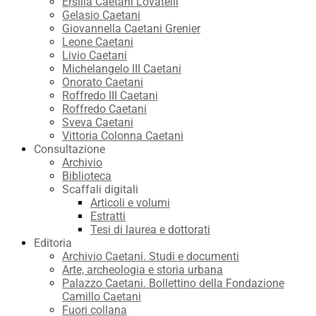
Ersilia Caetani Lovatelli
Gelasio Caetani
Giovannella Caetani Grenier
Leone Caetani
Livio Caetani
Michelangelo III Caetani
Onorato Caetani
Roffredo III Caetani
Roffredo Caetani
Sveva Caetani
Vittoria Colonna Caetani
Consultazione
Archivio
Biblioteca
Scaffali digitali
Articoli e volumi
Estratti
Tesi di laurea e dottorati
Editoria
Archivio Caetani. Studi e documenti
Arte, archeologia e storia urbana
Palazzo Caetani. Bollettino della Fondazione
Camillo Caetani
Fuori collana