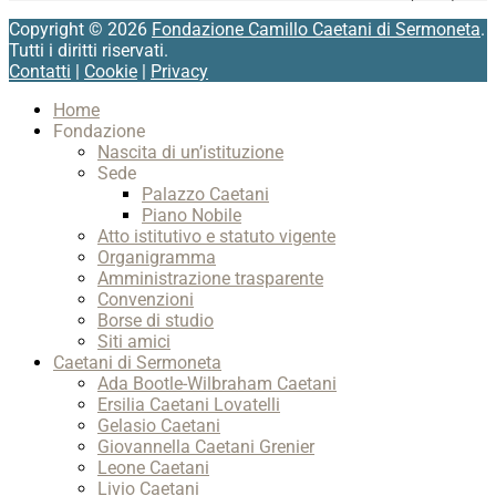
Copyright © 2026
Fondazione Camillo Caetani di Sermoneta
.
Tutti i diritti riservati.
Contatti
|
Cookie
|
Privacy
Scroll
Home
Up
Fondazione
Nascita di un’istituzione
Sede
Palazzo Caetani
Piano Nobile
Atto istitutivo e statuto vigente
Organigramma
Amministrazione trasparente
Convenzioni
Borse di studio
Siti amici
Caetani di Sermoneta
Ada Bootle-Wilbraham Caetani
Ersilia Caetani Lovatelli
Gelasio Caetani
Giovannella Caetani Grenier
Leone Caetani
Livio Caetani