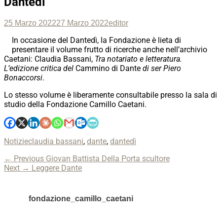
Dantedì
Posted
Author
25 Marzo 2022
27 Marzo 2022
editor
on
In occasione del Dantedì, la Fondazione è lieta di
presentare il volume frutto di ricerche anche nell’archivio
Caetani: Claudia Bassani,
Tra notariato e letteratura.
L’edizione critica del
Cammino di Dante
di ser Piero
Bonaccorsi
.
Lo stesso volume è liberamente consultabile presso la sala di
studio della Fondazione Camillo Caetani.
Categories
Tags
Notizie
claudia bassani
,
dante
,
dantedì
Navigazione
Previous
← Previous
Giovan Battista Della Porta scultore
Next
post:
Next →
Leggere Dante
articoli
post:
fondazione_camillo_caetani