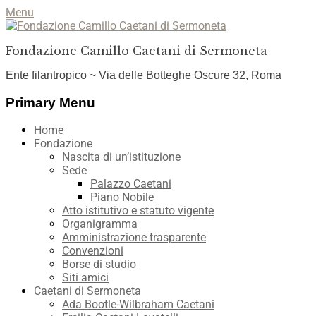
Menu
Fondazione Camillo Caetani di Sermoneta
Ente filantropico ~ Via delle Botteghe Oscure 32, Roma
Facebook
YouTube
Instagram
Primary Menu
Skip
Home
to
Fondazione
content
Nascita di un’istituzione
Sede
Palazzo Caetani
Piano Nobile
Atto istitutivo e statuto vigente
Organigramma
Amministrazione trasparente
Convenzioni
Borse di studio
Siti amici
Caetani di Sermoneta
Ada Bootle-Wilbraham Caetani