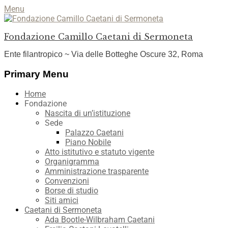
Menu
Fondazione Camillo Caetani di Sermoneta
Ente filantropico ~ Via delle Botteghe Oscure 32, Roma
Facebook
YouTube
Instagram
Primary Menu
Skip
Home
to
Fondazione
content
Nascita di un’istituzione
Sede
Palazzo Caetani
Piano Nobile
Atto istitutivo e statuto vigente
Organigramma
Amministrazione trasparente
Convenzioni
Borse di studio
Siti amici
Caetani di Sermoneta
Ada Bootle-Wilbraham Caetani