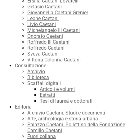
Ersilia Caetani Lovatelli
Gelasio Caetani
Giovannella Caetani Grenier
Leone Caetani
Livio Caetani
Michelangelo III Caetani
Onorato Caetani
Roffredo III Caetani
Roffredo Caetani
Sveva Caetani
Vittoria Colonna Caetani
Consultazione
Archivio
Biblioteca
Scaffali digitali
Articoli e volumi
Estratti
Tesi di laurea e dottorati
Editoria
Archivio Caetani. Studi e documenti
Arte, archeologia e storia urbana
Palazzo Caetani. Bollettino della Fondazione
Camillo Caetani
Fuori collana