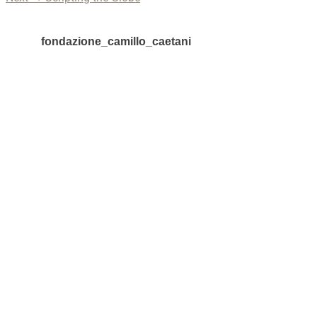
articoli
post:
fondazione_camillo_caetani