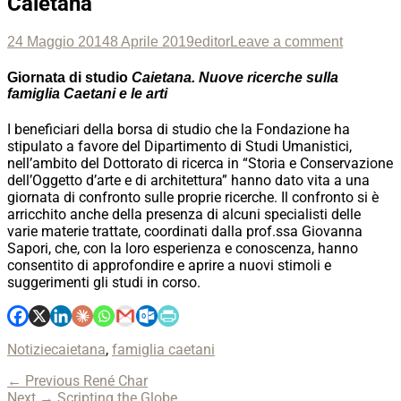
Caietana
Posted
Author
24 Maggio 2014
8 Aprile 2019
editor
Leave a comment
on
Giornata di studio
Caietana. Nuove ricerche sulla
famiglia Caetani e le arti
I beneficiari della borsa di studio che la Fondazione ha
stipulato a favore del Dipartimento di Studi Umanistici,
nell’ambito del Dottorato di ricerca in “Storia e Conservazione
dell’Oggetto d’arte e di architettura” hanno dato vita a una
giornata di confronto sulle proprie ricerche. Il confronto si è
arricchito anche della presenza di alcuni specialisti delle
varie materie trattate, coordinati dalla prof.ssa Giovanna
Sapori, che, con la loro esperienza e conoscenza, hanno
consentito di approfondire e aprire a nuovi stimoli e
suggerimenti gli studi in corso.
Categories
Tags
Notizie
caietana
,
famiglia caetani
Navigazione
Previous
← Previous
René Char
Next
post:
Next →
Scripting the Globe