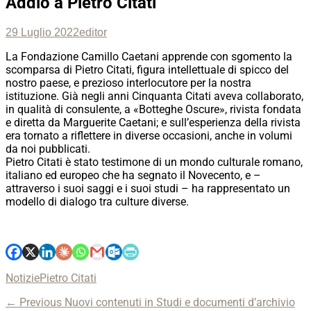
Addio a Pietro Citati
Posted
Author
29 Luglio 2022
editor
on
La Fondazione Camillo Caetani apprende con sgomento la
scomparsa di Pietro Citati, figura intellettuale di spicco del
nostro paese, e prezioso interlocutore per la nostra
istituzione. Già negli anni Cinquanta Citati aveva collaborato,
in qualità di consulente, a «Botteghe Oscure», rivista fondata
e diretta da Marguerite Caetani; e sull’esperienza della rivista
era tornato a riflettere in diverse occasioni, anche in volumi
da noi pubblicati.
Pietro Citati è stato testimone di un mondo culturale romano,
italiano ed europeo che ha segnato il Novecento, e –
attraverso i suoi saggi e i suoi studi – ha rappresentato un
modello di dialogo tra culture diverse.
Categories
Tags
Notizie
Pietro Citati
Navigazione
Previous
← Previous
Nuovi contenuti in Studi e documenti d’archivio