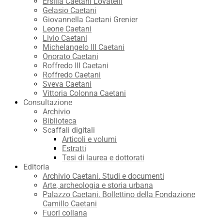
Ersilia Caetani Lovatelli
Gelasio Caetani
Giovannella Caetani Grenier
Leone Caetani
Livio Caetani
Michelangelo III Caetani
Onorato Caetani
Roffredo III Caetani
Roffredo Caetani
Sveva Caetani
Vittoria Colonna Caetani
Consultazione
Archivio
Biblioteca
Scaffali digitali
Articoli e volumi
Estratti
Tesi di laurea e dottorati
Editoria
Archivio Caetani. Studi e documenti
Arte, archeologia e storia urbana
Palazzo Caetani. Bollettino della Fondazione
Camillo Caetani
Fuori collana