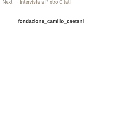
Next
post:
Next →
Intervista a Pietro Citati
articoli
post:
fondazione_camillo_caetani