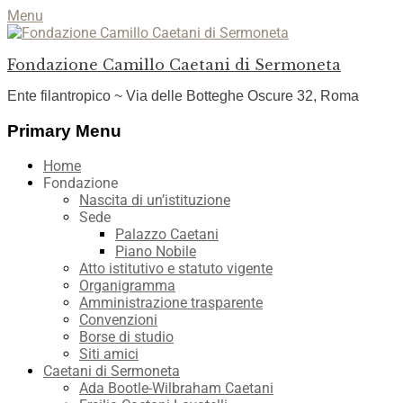
Menu
Fondazione Camillo Caetani di Sermoneta
Ente filantropico ~ Via delle Botteghe Oscure 32, Roma
Facebook
YouTube
Instagram
Primary Menu
Skip
Home
to
Fondazione
content
Nascita di un’istituzione
Sede
Palazzo Caetani
Piano Nobile
Atto istitutivo e statuto vigente
Organigramma
Amministrazione trasparente
Convenzioni
Borse di studio
Siti amici
Caetani di Sermoneta
Ada Bootle-Wilbraham Caetani