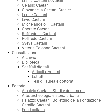
Ersilia Caetani Lovatelli
Gelasio Caetani
Giovannella Caetani Grenier
Leone Caetani
Livio Caetani
Michelangelo III Caetani
Onorato Caetani
Roffredo III Caetani
Roffredo Caetani
Sveva Caetani
Vittoria Colonna Caetani
Consultazione
Archivio
Biblioteca
Scaffali digitali
Articoli e volumi
Estratti
Tesi di laurea e dottorati
Editoria
Archivio Caetani. Studi e documenti
Arte, archeologia e storia urbana
Palazzo Caetani. Bollettino della Fondazione
Camillo Caetani
Fuori collana