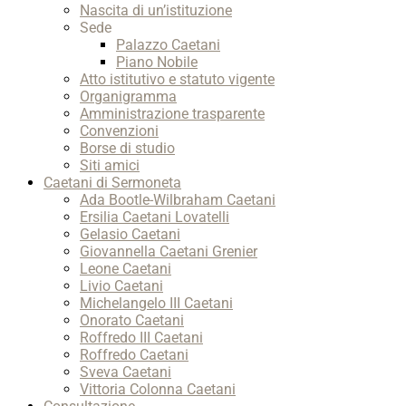
Nascita di un’istituzione
Sede
Palazzo Caetani
Piano Nobile
Atto istitutivo e statuto vigente
Organigramma
Amministrazione trasparente
Convenzioni
Borse di studio
Siti amici
Caetani di Sermoneta
Ada Bootle-Wilbraham Caetani
Ersilia Caetani Lovatelli
Gelasio Caetani
Giovannella Caetani Grenier
Leone Caetani
Livio Caetani
Michelangelo III Caetani
Onorato Caetani
Roffredo III Caetani
Roffredo Caetani
Sveva Caetani
Vittoria Colonna Caetani