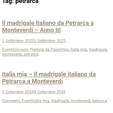
Tag:
petrarca
Il madrigale italiano da Petrarca a
Monteverdi – Anno III
Posted
1 Settembre 2025
1 Settembre 2025
on
Categories
Tags
Eventi
Giovanni Pierluigi da Palestrina
,
italia mia
,
madrigale
,
monteverdi
,
petrarca
Italia mia – Il madrigale italiano da
Petrarca a Monteverdi
Posted
9 Settembre 2024
9 Settembre 2024
on
Categories
Tags
Convegno
,
Eventi
italia mia
,
madrigale
,
monteverdi
,
petrarca