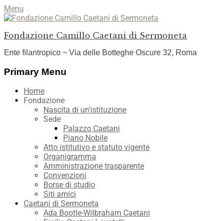
Menu
Fondazione Camillo Caetani di Sermoneta
Ente filantropico ~ Via delle Botteghe Oscure 32, Roma
Facebook
YouTube
Instagram
Primary Menu
Skip
Home
to
Fondazione
content
Nascita di un’istituzione
Sede
Palazzo Caetani
Piano Nobile
Atto istitutivo e statuto vigente
Organigramma
Amministrazione trasparente
Convenzioni
Borse di studio
Siti amici
Caetani di Sermoneta
Ada Bootle-Wilbraham Caetani