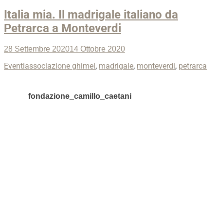
Italia mia. Il madrigale italiano da
Petrarca a Monteverdi
Posted
28 Settembre 2020
14 Ottobre 2020
on
Categories
Tags
Eventi
associazione ghimel
,
madrigale
,
monteverdi
,
petrarca
fondazione_camillo_caetani