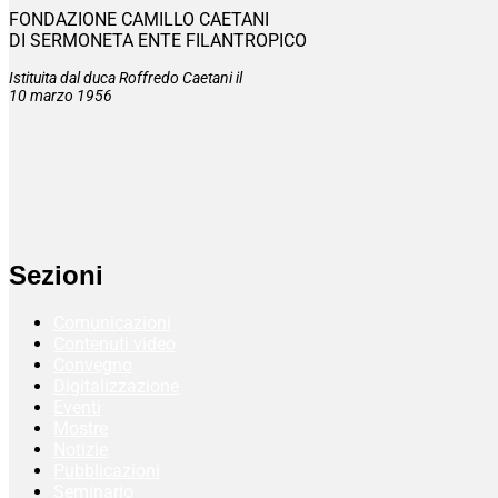
FONDAZIONE CAMILLO CAETANI
DI SERMONETA ENTE FILANTROPICO
Istituita dal duca Roffredo Caetani il
10 marzo 1956
Sezioni
Comunicazioni
Contenuti video
Convegno
Digitalizzazione
Eventi
Mostre
Notizie
Pubblicazioni
Seminario