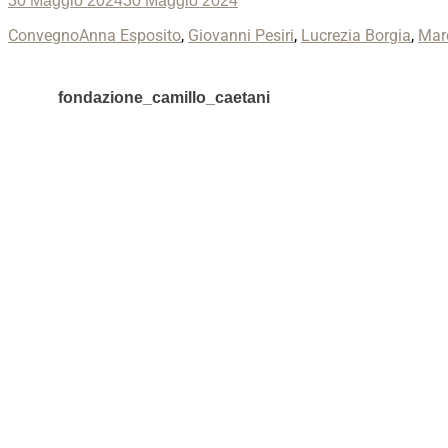
30 Maggio 2024
30 Maggio 2024
on
Categories
Tags
Convegno
Anna Esposito
,
Giovanni Pesiri
,
Lucrezia Borgia
,
Marc
fondazione_camillo_caetani