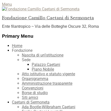
Menu
Fondazione Camillo Caetani di Sermoneta
Ente filantropico ~ Via delle Botteghe Oscure 32, Roma
Facebook
YouTube
Instagram
Primary Menu
Skip
Home
to
Fondazione
content
Nascita di un’istituzione
Sede
Palazzo Caetani
Piano Nobile
Atto istitutivo e statuto vigente
Organigramma
Amministrazione trasparente
Convenzioni
Borse di studio
Siti amici
Caetani di Sermoneta
Ada Bootle-Wilbraham Caetani