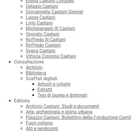
Ersilia Caetani Lovatelli
Gelasio Caetani
Giovannella Caetani Grenier
Leone Caetani
Livio Caetani
Michelangelo III Caetani
Onorato Caetani
Roffredo III Caetani
Roffredo Caetani
Sveva Caetani
Vittoria Colonna Caetani
Consultazione
Archivio
Biblioteca
Scaffali digitali
Articoli e volumi
Estratti
Tesi di laurea e dottorati
Editoria
Archivio Caetani. Studi e documenti
Arte, archeologia e storia urbana
Palazzo Caetani. Bollettino della Fondazione Camil
Fuori collana
Atti e rendiconti