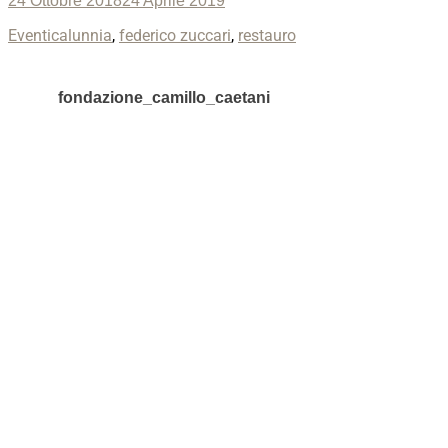
24 Ottobre 2018
24 Aprile 2019
on
Categories
Tags
Eventi
calunnia
,
federico zuccari
,
restauro
fondazione_camillo_caetani