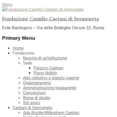
Menu
Fondazione Camillo Caetani di Sermoneta
Ente filantropico ~ Via delle Botteghe Oscure 32, Roma
Facebook
YouTube
Instagram
Primary Menu
Skip
Home
to
Fondazione
content
Nascita di un’istituzione
Sede
Palazzo Caetani
Piano Nobile
Atto istitutivo e statuto vigente
Organigramma
Amministrazione trasparente
Convenzioni
Borse di studio
Siti amici
Caetani di Sermoneta
Ada Bootle-Wilbraham Caetani