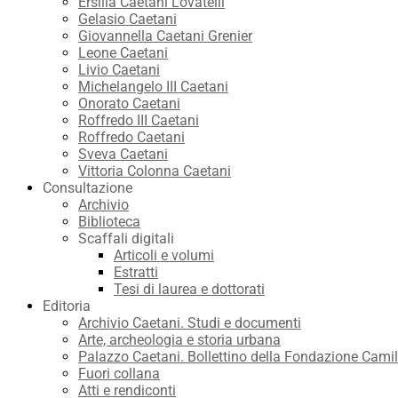
Ersilia Caetani Lovatelli
Gelasio Caetani
Giovannella Caetani Grenier
Leone Caetani
Livio Caetani
Michelangelo III Caetani
Onorato Caetani
Roffredo III Caetani
Roffredo Caetani
Sveva Caetani
Vittoria Colonna Caetani
Consultazione
Archivio
Biblioteca
Scaffali digitali
Articoli e volumi
Estratti
Tesi di laurea e dottorati
Editoria
Archivio Caetani. Studi e documenti
Arte, archeologia e storia urbana
Palazzo Caetani. Bollettino della Fondazione Camil
Fuori collana
Atti e rendiconti