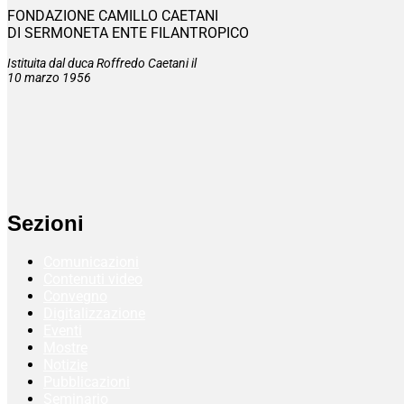
FONDAZIONE CAMILLO CAETANI
DI SERMONETA ENTE FILANTROPICO
Istituita dal duca Roffredo Caetani il
10 marzo 1956
Sezioni
Comunicazioni
Contenuti video
Convegno
Digitalizzazione
Eventi
Mostre
Notizie
Pubblicazioni
Seminario