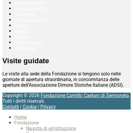
Comunicazioni
Contenuti video
Convegno
Digitalizzazione
Eventi
Mostre
Notizie
Pubblicazioni
Seminario
Visite guidate
Le visite alla sede della Fondazione si tengono solo nelle
giornate di apertura straordinaria, in concomitanza delle
aperture dell’Associazione Dimore Storiche Italiane (ADSI).
Copyright © 2026
Fondazione Camillo Caetani di Sermoneta
.
Tutti i diritti riservati.
Contatti
|
Cookie
|
Privacy
Scroll
Home
Up
Fondazione
Nascita di un’istituzione