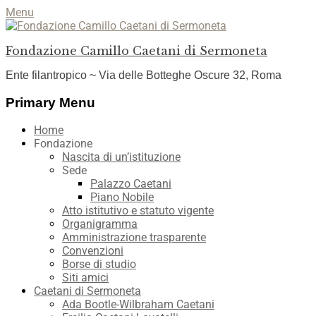
Menu
Fondazione Camillo Caetani di Sermoneta
Ente filantropico ~ Via delle Botteghe Oscure 32, Roma
Facebook
YouTube
Instagram
Primary Menu
Skip
Home
to
Fondazione
content
Nascita di un’istituzione
Sede
Palazzo Caetani
Piano Nobile
Atto istitutivo e statuto vigente
Organigramma
Amministrazione trasparente
Convenzioni
Borse di studio
Siti amici
Caetani di Sermoneta
Ada Bootle-Wilbraham Caetani