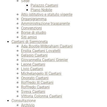
Sede
Palazzo Caetani
Piano Nobile
Atto istitutivo e statuto vigente
Organigramma
Amministrazione trasparente
Convenzioni
Borse di studio
Siti amici
Caetani di Sermoneta
Ada Bootle-Wilbraham Caetani
Ersilia Caetani Lovatelli
Gelasio Caetani
Giovannella Caetani Grenier
Leone Caetani
Livio Caetani
Michelangelo III Caetani
Onorato Caetani
Roffredo III Caetani
Roffredo Caetani
Sveva Caetani
Vittoria Colonna Caetani
Consultazione
Archivio