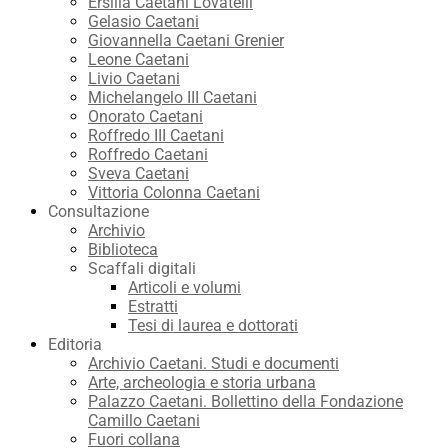
Ersilia Caetani Lovatelli
Gelasio Caetani
Giovannella Caetani Grenier
Leone Caetani
Livio Caetani
Michelangelo III Caetani
Onorato Caetani
Roffredo III Caetani
Roffredo Caetani
Sveva Caetani
Vittoria Colonna Caetani
Consultazione
Archivio
Biblioteca
Scaffali digitali
Articoli e volumi
Estratti
Tesi di laurea e dottorati
Editoria
Archivio Caetani. Studi e documenti
Arte, archeologia e storia urbana
Palazzo Caetani. Bollettino della Fondazione
Camillo Caetani
Fuori collana