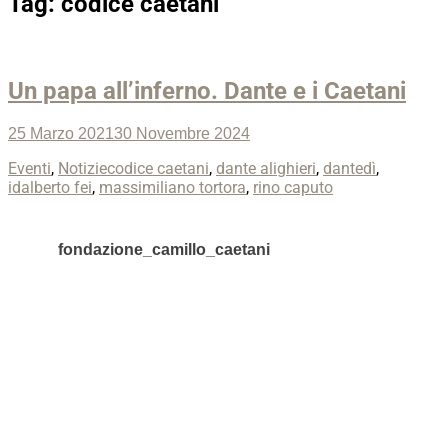
Tag:
codice caetani
Un papa all’inferno. Dante e i Caetani
Posted
25 Marzo 2021
30 Novembre 2024
on
Categories
Tags
Eventi
,
Notizie
codice caetani
,
dante alighieri
,
dantedì
,
idalberto fei
,
massimiliano tortora
,
rino caputo
fondazione_camillo_caetani