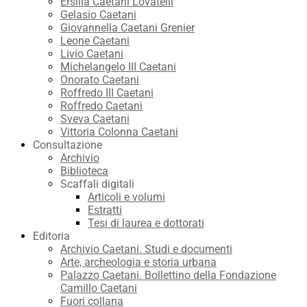
Ersilia Caetani Lovatelli
Gelasio Caetani
Giovannella Caetani Grenier
Leone Caetani
Livio Caetani
Michelangelo III Caetani
Onorato Caetani
Roffredo III Caetani
Roffredo Caetani
Sveva Caetani
Vittoria Colonna Caetani
Consultazione
Archivio
Biblioteca
Scaffali digitali
Articoli e volumi
Estratti
Tesi di laurea e dottorati
Editoria
Archivio Caetani. Studi e documenti
Arte, archeologia e storia urbana
Palazzo Caetani. Bollettino della Fondazione
Camillo Caetani
Fuori collana