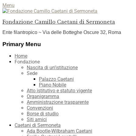
Menu
Fondazione Camillo Caetani di Sermoneta
Ente filantropico ~ Via delle Botteghe Oscure 32, Roma
Facebook
YouTube
Instagram
Primary Menu
Skip
Home
to
Fondazione
content
Nascita di un’istituzione
Sede
Palazzo Caetani
Piano Nobile
Atto istitutivo e statuto vigente
Organigramma
Amministrazione trasparente
Convenzioni
Borse di studio
Siti amici
Caetani di Sermoneta
Ada Bootle-Wilbraham Caetani