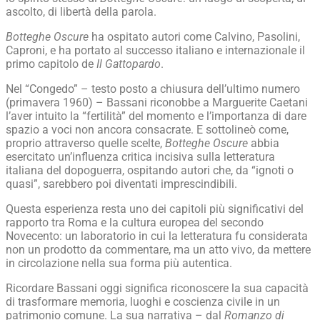
ascolto, di libertà della parola.
Botteghe Oscure
ha ospitato autori come Calvino, Pasolini,
Caproni, e ha portato al successo italiano e internazionale il
primo capitolo de
Il Gattopardo
.
Nel “Congedo” – testo posto a chiusura dell’ultimo numero
(primavera 1960) – Bassani riconobbe a Marguerite Caetani
l’aver intuito la “fertilità” del momento e l’importanza di dare
spazio a voci non ancora consacrate. E sottolineò come,
proprio attraverso quelle scelte,
Botteghe Oscure
abbia
esercitato un’influenza critica incisiva sulla letteratura
italiana del dopoguerra, ospitando autori che, da “ignoti o
quasi”, sarebbero poi diventati imprescindibili.
Questa esperienza resta uno dei capitoli più significativi del
rapporto tra Roma e la cultura europea del secondo
Novecento: un laboratorio in cui la letteratura fu considerata
non un prodotto da commentare, ma un atto vivo, da mettere
in circolazione nella sua forma più autentica.
Ricordare Bassani oggi significa riconoscere la sua capacità
di trasformare memoria, luoghi e coscienza civile in un
patrimonio comune. La sua narrativa – dal
Romanzo di