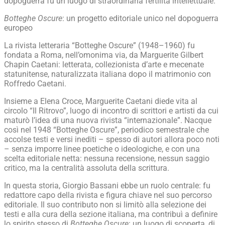
dopoguerra fu un luogo di straordinaria fertilità intellettuale.
Botteghe Oscure
: un progetto editoriale unico nel dopoguerra
europeo
La rivista letteraria “Botteghe Oscure” (1948–1960) fu
fondata a Roma, nell’omonima via, da Marguerite Gilbert
Chapin Caetani: letterata, collezionista d’arte e mecenate
statunitense, naturalizzata italiana dopo il matrimonio con
Roffredo Caetani.
Insieme a Elena Croce, Marguerite Caetani diede vita al
circolo “Il Ritrovo”, luogo di incontro di scrittori e artisti da cui
maturò l’idea di una nuova rivista “internazionale”. Nacque
così nel 1948 “Botteghe Oscure”, periodico semestrale che
accolse testi e versi inediti – spesso di autori allora poco noti
– senza imporre linee poetiche o ideologiche, e con una
scelta editoriale netta: nessuna recensione, nessun saggio
critico, ma la centralità assoluta della scrittura.
In questa storia, Giorgio Bassani ebbe un ruolo centrale: fu
redattore capo della rivista e figura chiave nel suo percorso
editoriale. Il suo contributo non si limitò alla selezione dei
testi e alla cura della sezione italiana, ma contribuì a definire
lo spirito stesso di
Botteghe Oscure
: un luogo di scoperta, di