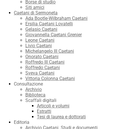
Borse di studio
Siti amici
Caetani di Sermoneta
Ada Bootle-Wilbraham Caetani
Ersilia Caetani Lovatelli
Gelasio Caetani
Giovannella Caetani Grenier
Leone Caetani
Livio Caetani
Michelangelo III Caetani
Onorato Caetani
Roffredo III Caetani
Roffredo Caetani
Sveva Caetani
Vittoria Colonna Caetani
Consultazione
Archivio
Biblioteca
Scaffali digitali
Articoli e volumi
Estratti
Tesi di laurea e dottorati
Editoria
Archivio Caetani. Studi e documenti