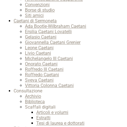
Convenzioni
Borse di studio
Siti amici
Caetani di Sermoneta
Ada Bootle-Wilbraham Caetani
Ersilia Caetani Lovatelli
Gelasio Caetani
Giovannella Caetani Grenier
Leone Caetani
Livio Caetani
Michelangelo III Caetani
Onorato Caetani
Roffredo III Caetani
Roffredo Caetani
Sveva Caetani
Vittoria Colonna Caetani
Consultazione
Archivio
Biblioteca
Scaffali digitali
Articoli e volumi
Estratti
Tesi di laurea e dottorati